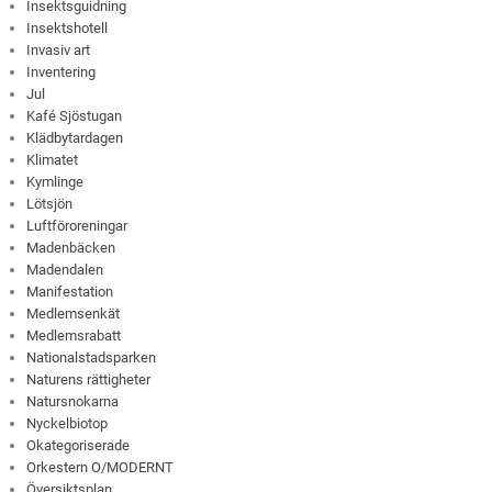
Insektsguidning
Insektshotell
Invasiv art
Inventering
Jul
Kafé Sjöstugan
Klädbytardagen
Klimatet
Kymlinge
Lötsjön
Luftföroreningar
Madenbäcken
Madendalen
Manifestation
Medlemsenkät
Medlemsrabatt
Nationalstadsparken
Naturens rättigheter
Natursnokarna
Nyckelbiotop
Okategoriserade
Orkestern O/MODERNT
Översiktsplan