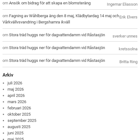
om
Ansök om bidrag för att skapa en blomsteräng
Ingemar Eliasson
om
Fagning av Wåhlberga äng den 8 maj, Klädbytardag 14 maj och
Erik Elvers
Vårkvällvsvandring i Bergshamra ikväll
om
Stora träd huggs ner för dagvattendamm vid Råstasjön
sverker unnes
om
Stora träd huggs ner för dagvattendamm vid Råstasjön
kretssolna
om
Stora träd huggs ner för dagvattendamm vid Råstasjön
Britta Ring
Arkiv
juli 2026
maj 2026
april 2026
mars 2026
februari 2026
oktober 2025
september 2025
augusti 2025
juni 2025
maj 2025