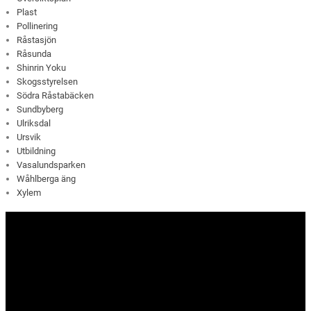
Plast
Pollinering
Råstasjön
Råsunda
Shinrin Yoku
Skogsstyrelsen
Södra Råstabäcken
Sundbyberg
Ulriksdal
Ursvik
Utbildning
Vasalundsparken
Wåhlberga äng
Xylem