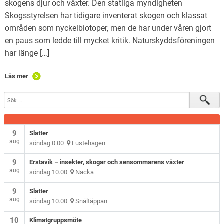
skogens djur och växter. Den statliga myndigheten
Skogsstyrelsen har tidigare inventerat skogen och klassat
områden som nyckelbiotoper, men de har under våren gjort
en paus som ledde till mycket kritik. Naturskyddsföreningen
har länge […]
Läs mer
9
Slåtter
aug
söndag 0.00
Lustehagen
9
Erstavik – insekter, skogar och sensommarens växter
aug
söndag 10.00
Nacka
9
Slåtter
aug
söndag 10.00
Snåltäppan
10
Klimatgruppsmöte