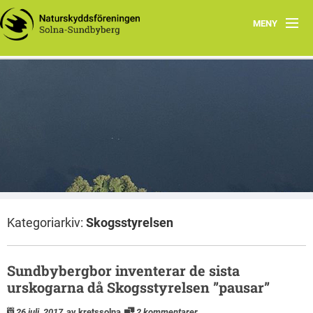
MENY
Hem
Wåhlberga äng
Natursnokarna
Råstasjön
Dokument
Kategoriarkiv:
Skogsstyrelsen
Kontakta oss
Sundbybergbor inventerar de sista
urskogarna då Skogsstyrelsen ”pausar”
26 juli, 2017
av kretssolna
2 kommentarer