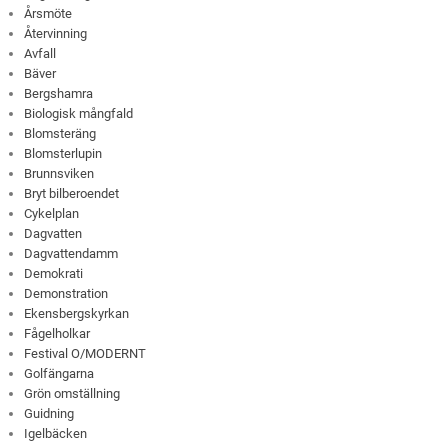
Årsmöte
Återvinning
Avfall
Bäver
Bergshamra
Biologisk mångfald
Blomsteräng
Blomsterlupin
Brunnsviken
Bryt bilberoendet
Cykelplan
Dagvatten
Dagvattendamm
Demokrati
Demonstration
Ekensbergskyrkan
Fågelholkar
Festival O/MODERNT
Golfängarna
Grön omställning
Guidning
Igelbäcken