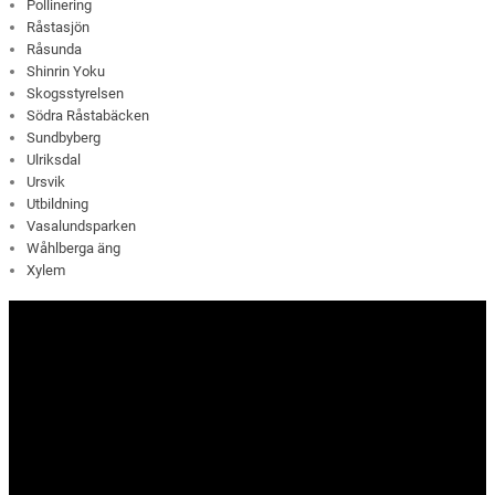
Pollinering
Råstasjön
Råsunda
Shinrin Yoku
Skogsstyrelsen
Södra Råstabäcken
Sundbyberg
Ulriksdal
Ursvik
Utbildning
Vasalundsparken
Wåhlberga äng
Xylem