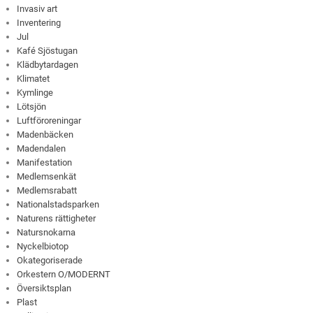
Invasiv art
Inventering
Jul
Kafé Sjöstugan
Klädbytardagen
Klimatet
Kymlinge
Lötsjön
Luftföroreningar
Madenbäcken
Madendalen
Manifestation
Medlemsenkät
Medlemsrabatt
Nationalstadsparken
Naturens rättigheter
Natursnokarna
Nyckelbiotop
Okategoriserade
Orkestern O/MODERNT
Översiktsplan
Plast