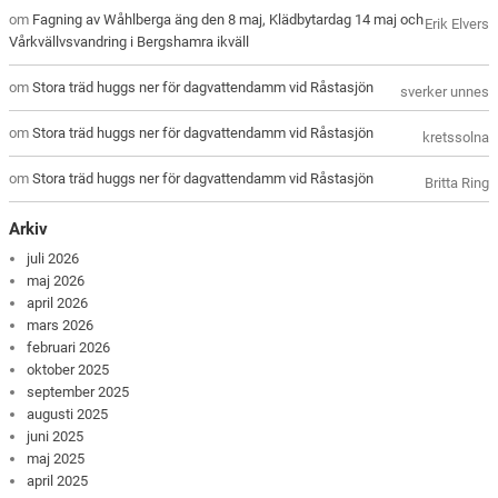
om
Fagning av Wåhlberga äng den 8 maj, Klädbytardag 14 maj och
Erik Elvers
Vårkvällvsvandring i Bergshamra ikväll
om
Stora träd huggs ner för dagvattendamm vid Råstasjön
sverker unnes
om
Stora träd huggs ner för dagvattendamm vid Råstasjön
kretssolna
om
Stora träd huggs ner för dagvattendamm vid Råstasjön
Britta Ring
Arkiv
juli 2026
maj 2026
april 2026
mars 2026
februari 2026
oktober 2025
september 2025
augusti 2025
juni 2025
maj 2025
april 2025