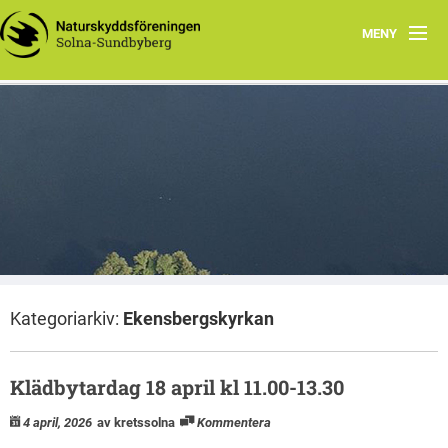
MENY
Hem
Wåhlberga äng
Natursnokarna
Råstasjön
Dokument
Kategoriarkiv:
Ekensbergskyrkan
Kontakta oss
Klädbytardag 18 april kl 11.00-13.30
4 april, 2026
av kretssolna
Kommentera