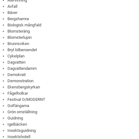
Återvinning
Avfall
Bäver
Bergshamra
Biologisk mångfald
Blomsteräng
Blomsterlupin
Brunnsviken
Bryt bilberoendet
Cykelplan
Dagvatten
Dagvattendamm
Demokrati
Demonstration
Ekensbergskyrkan
Fågelholkar
Festival O/MODERNT
Golfängarna
Grön omställning
Guidning
Igelbäcken
Insektsguidning
Insektshotell