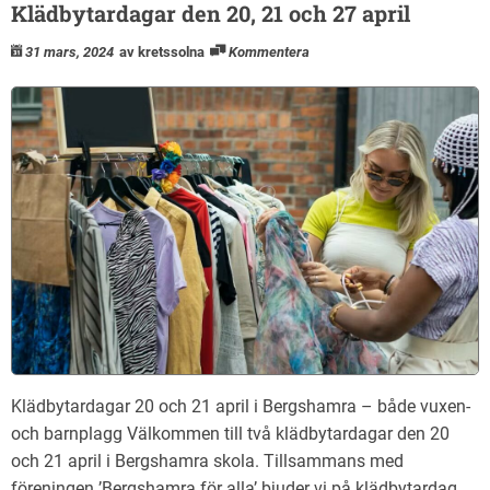
Klädbytardagar den 20, 21 och 27 april
31 mars, 2024
av kretssolna
Kommentera
Klädbytardagar 20 och 21 april i Bergshamra – både vuxen-
och barnplagg Välkommen till två klädbytardagar den 20
och 21 april i Bergshamra skola. Tillsammans med
föreningen ’Bergshamra för alla’ bjuder vi på klädbytardag