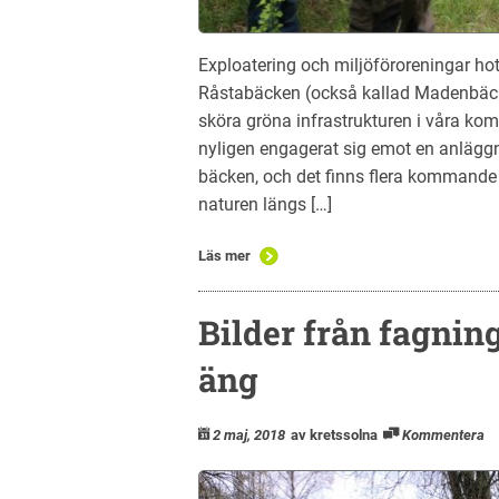
Exploatering och miljöföroreningar hot
Råstabäcken (också kallad Madenbäcke
sköra gröna infrastrukturen i våra k
nyligen engagerat sig emot en anläggni
bäcken, och det finns flera kommande 
naturen längs […]
Läs mer
Bilder från fagni
äng
2 maj, 2018
av kretssolna
Kommentera