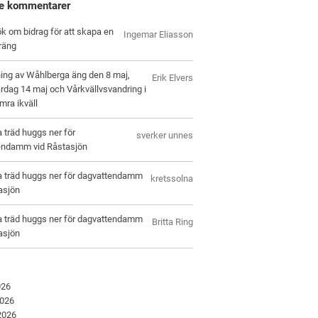
e kommentarer
k om bidrag för att skapa en
Ingemar Eliasson
räng
ing av Wåhlberga äng den 8 maj,
Erik Elvers
rdag 14 maj och Vårkvällvsvandring i
ra ikväll
a träd huggs ner för
sverker unnes
endamm vid Råstasjön
a träd huggs ner för dagvattendamm
kretssolna
asjön
a träd huggs ner för dagvattendamm
Britta Ring
asjön
026
2026
 2026