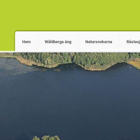
Hem
Wåhlberga äng
Natursnokarna
Råstas