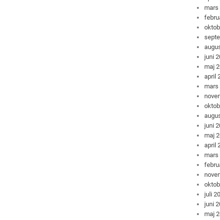
mars
febru
oktob
sept
augus
juni 
maj 
april
mars
nove
oktob
augus
juni 
maj 
april
mars
febru
nove
oktob
juli 2
juni 
maj 