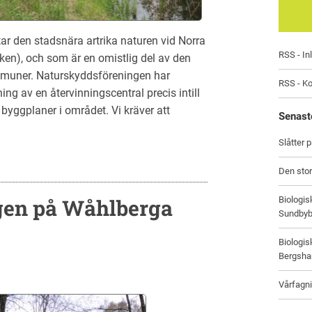
ar den stadsnära artrika naturen vid Norra
RSS - In
n), och som är en omistlig del av den
ommuner. Naturskyddsföreningen har
RSS - K
ng av en återvinningscentral precis intill
byggplaner i området. Vi kräver att
Senast
Slåtter 
Den stor
Biologi
ngen på Wåhlberga
Sundbyb
Biologi
Bergsham
Vårfagni