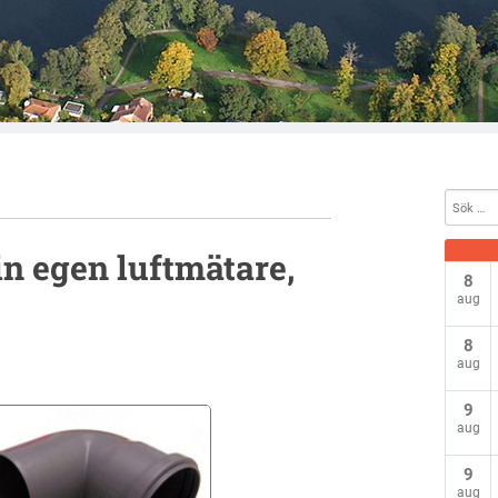
n egen luftmätare,
8
aug
8
aug
9
aug
9
aug