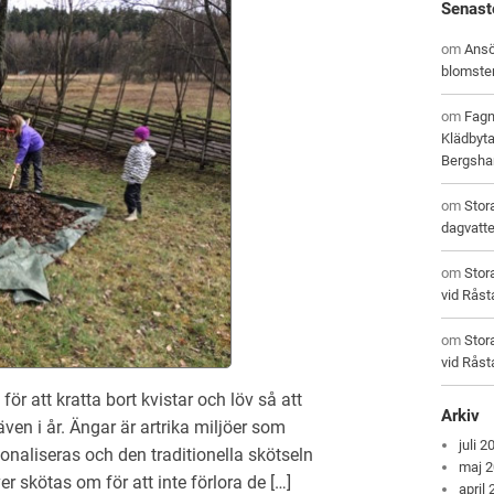
Senast
om
Ansö
blomste
om
Fagn
Klädbyta
Bergsham
om
Stor
dagvatt
om
Stor
vid Råst
om
Stor
vid Råst
ör att kratta bort kvistar och löv så att
Arkiv
en i år. Ängar är artrika miljöer som
juli 2
tionaliseras och den traditionella skötseln
maj 
r skötas om för att inte förlora de […]
april