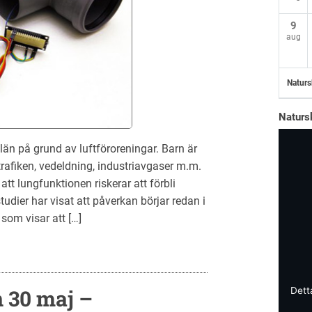
9
aug
Naturs
Naturs
län på grund av luftföroreningar. Barn är
 trafiken, vedeldning, industriavgaser m.m.
tt lungfunktionen riskerar att förbli
udier har visat att påverkan börjar redan i
 som visar att […]
Dett
 30 maj –