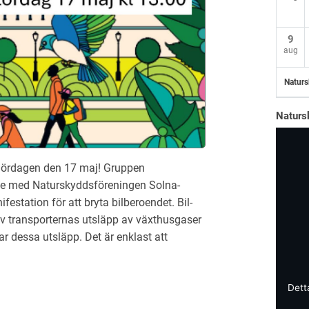
9
aug
Naturs
Naturs
t lördagen den 17 maj! Gruppen
te med Naturskyddsföreningen Solna-
estation för att bryta bilberoendet. Bil-
 av transporternas utsläpp av växthusgaser
r dessa utsläpp. Det är enklast att
Dett