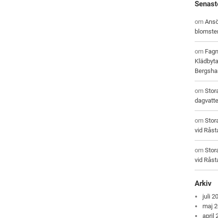
Senast
om
Ansö
blomste
om
Fagn
Klädbyta
Bergsham
om
Stor
dagvatt
om
Stor
vid Råst
om
Stor
vid Råst
Arkiv
juli 2
maj 
april