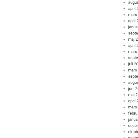
augus
april
mars
april
janua
sept
maj 
april
mars
sept
juli 2
mars
sept
augus
juni 
maj 
april
mars
febru
janua
dece
oktob
sept