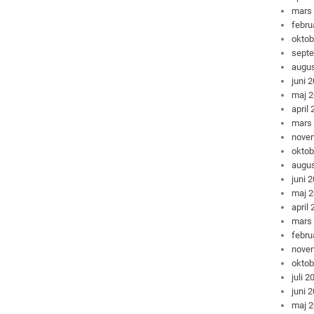
mars
febru
oktob
sept
augus
juni 
maj 
april
mars
nove
oktob
augus
juni 
maj 
april
mars
febru
nove
oktob
juli 2
juni 
maj 