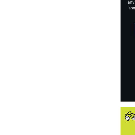
anv
som