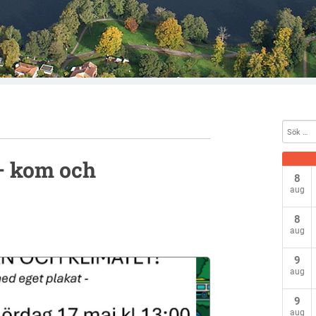
 – kom och
8
aug
j
8
aug
9
aug
9
aug