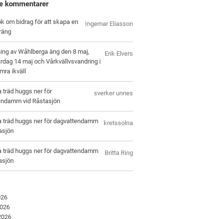
e kommentarer
k om bidrag för att skapa en
Ingemar Eliasson
räng
ing av Wåhlberga äng den 8 maj,
Erik Elvers
rdag 14 maj och Vårkvällvsvandring i
ra ikväll
a träd huggs ner för
sverker unnes
endamm vid Råstasjön
a träd huggs ner för dagvattendamm
kretssolna
asjön
a träd huggs ner för dagvattendamm
Britta Ring
asjön
026
2026
 2026