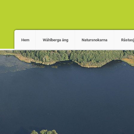
Hem
Wåhlberga äng
Natursnokarna
Råstas