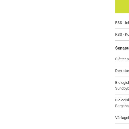
RSS - In
RSS - K
Senast
Slåtter 
Den stor
Biologi
Sundbyb
Biologi
Bergsham
Vårfagni