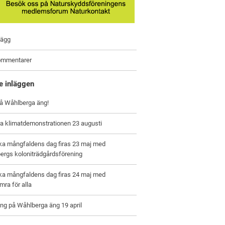
lägg
ommentarer
e inläggen
på Wåhlberga äng!
a klimatdemonstrationen 23 augusti
ska mångfaldens dag firas 23 maj med
ergs koloniträdgårdsförening
ska mångfaldens dag firas 24 maj med
ra för alla
ng på Wåhlberga äng 19 april