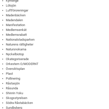
Kymlinge
Lötsjön
Luftföroreningar
Madenbäcken
Madendalen
Manifestation
Medlemsenkät
Medlemsrabatt
Nationalstadsparken
Naturens rättigheter
Natursnokarna
Nyckelbiotop
Okategoriserade
Orkestern O/MODERNT
Översiktsplan
Plast
Pollinering
Råstasjön
Råsunda
Shinrin Yoku
Skogsstyrelsen
Södra Råstabäcken
Sundbyberg