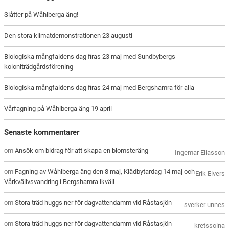
Slåtter på Wåhlberga äng!
Den stora klimatdemonstrationen 23 augusti
Biologiska mångfaldens dag firas 23 maj med Sundbybergs
koloniträdgårdsförening
Biologiska mångfaldens dag firas 24 maj med Bergshamra för alla
Vårfagning på Wåhlberga äng 19 april
Senaste kommentarer
om
Ansök om bidrag för att skapa en blomsteräng
Ingemar Eliasson
om
Fagning av Wåhlberga äng den 8 maj, Klädbytardag 14 maj och
Erik Elvers
Vårkvällvsvandring i Bergshamra ikväll
om
Stora träd huggs ner för dagvattendamm vid Råstasjön
sverker unnes
om
Stora träd huggs ner för dagvattendamm vid Råstasjön
kretssolna