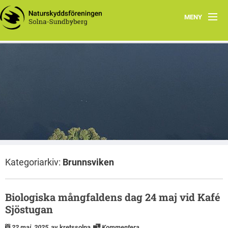
MENY
Hem
Wåhlberga äng
Natursnokarna
Råstasjön
Dokument
Kategoriarkiv:
Brunnsviken
Kontakta oss
Biologiska mångfaldens dag 24 maj vid Kafé
Sjöstugan
22 maj, 2025
av kretssolna
Kommentera