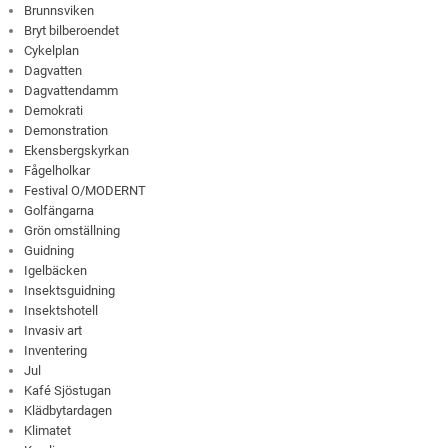
Brunnsviken
Bryt bilberoendet
Cykelplan
Dagvatten
Dagvattendamm
Demokrati
Demonstration
Ekensbergskyrkan
Fågelholkar
Festival O/MODERNT
Golfängarna
Grön omställning
Guidning
Igelbäcken
Insektsguidning
Insektshotell
Invasiv art
Inventering
Jul
Kafé Sjöstugan
Klädbytardagen
Klimatet