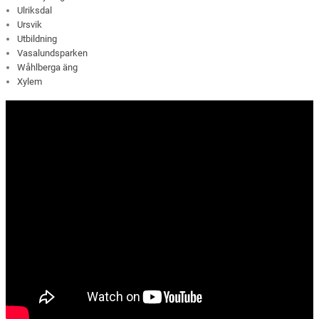
Ulriksdal
Ursvik
Utbildning
Vasalundsparken
Wåhlberga äng
Xylem