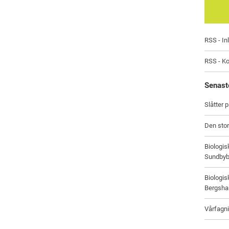
RSS - In
RSS - K
Senast
Slåtter 
Den stor
Biologi
Sundbyb
Biologi
Bergsham
Vårfagni