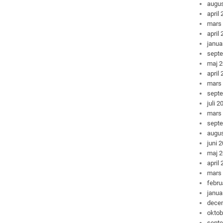
augus
april
mars
april
janua
sept
maj 
april
mars
sept
juli 2
mars
sept
augus
juni 
maj 
april
mars
febru
janua
dece
oktob
sept