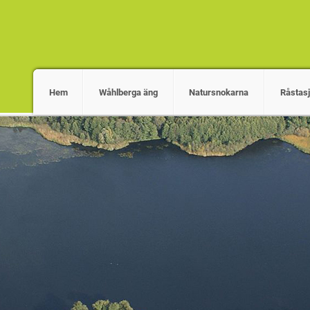
Hem
Wåhlberga äng
Natursnokarna
Råstas