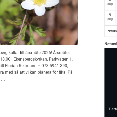
aug
9
aug
Naturs
Naturs
rg kallar till årsmöte 2026! Årsmötet
 18.00 i Ekensbergskyrkan, Parkvägen 1,
ill Florian Reitmann – 073-5941 390,
a med så att vi kan planera för fika. På
[…]
Dett