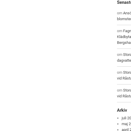
Senast
om
Ansö
blomste
om
Fagn
Klädbyta
Bergsham
om
Stor
dagvatt
om
Stor
vid Råst
om
Stor
vid Råst
Arkiv
juli 2
maj 
april