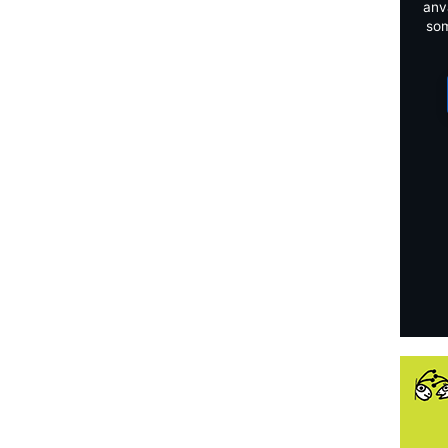
anv
som