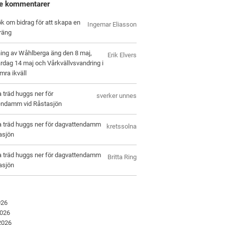
e kommentarer
k om bidrag för att skapa en
Ingemar Eliasson
räng
ing av Wåhlberga äng den 8 maj,
Erik Elvers
rdag 14 maj och Vårkvällvsvandring i
ra ikväll
a träd huggs ner för
sverker unnes
endamm vid Råstasjön
a träd huggs ner för dagvattendamm
kretssolna
asjön
a träd huggs ner för dagvattendamm
Britta Ring
asjön
026
2026
 2026