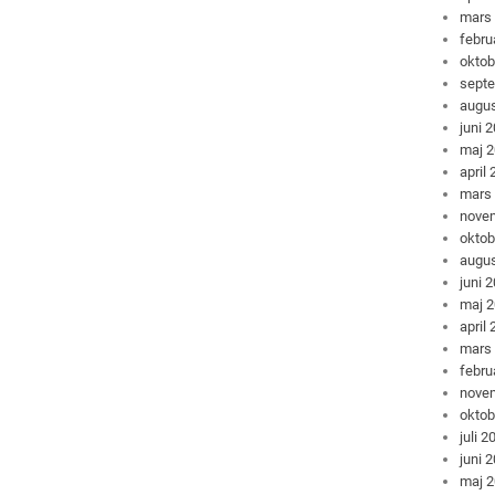
mars
febru
oktob
sept
augus
juni 
maj 
april
mars
nove
oktob
augus
juni 
maj 
april
mars
febru
nove
oktob
juli 2
juni 
maj 