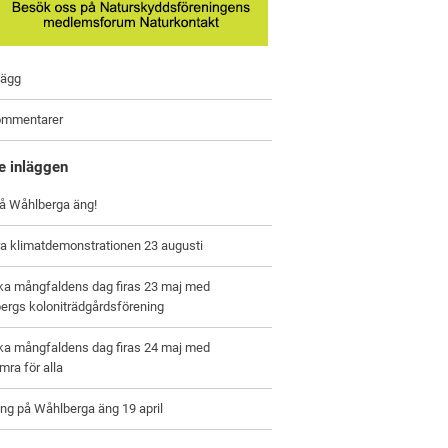
lägg
ommentarer
e inläggen
på Wåhlberga äng!
a klimatdemonstrationen 23 augusti
ska mångfaldens dag firas 23 maj med
ergs koloniträdgårdsförening
ska mångfaldens dag firas 24 maj med
ra för alla
ng på Wåhlberga äng 19 april