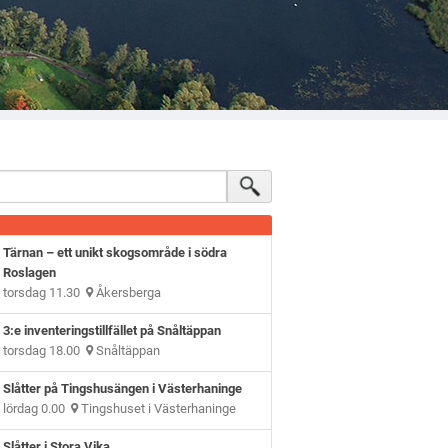
Tärnan – ett unikt skogsområde i södra
Roslagen
torsdag 11.30
Åkersberga
3:e inventeringstillfället på Snåltäppan
torsdag 18.00
Snåltäppan
Slåtter på Tingshusängen i Västerhaninge
lördag 0.00
Tingshuset i Västerhaninge
Slåtter i Stora Vika