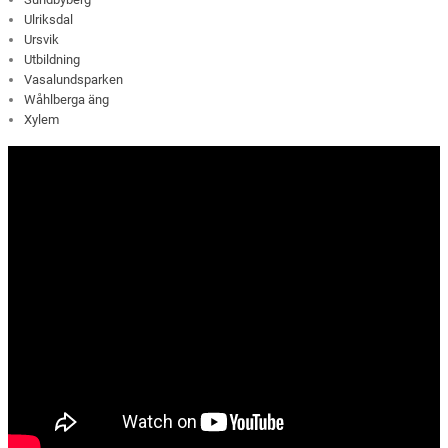
Ulriksdal
Ursvik
Utbildning
Vasalundsparken
Wåhlberga äng
Xylem