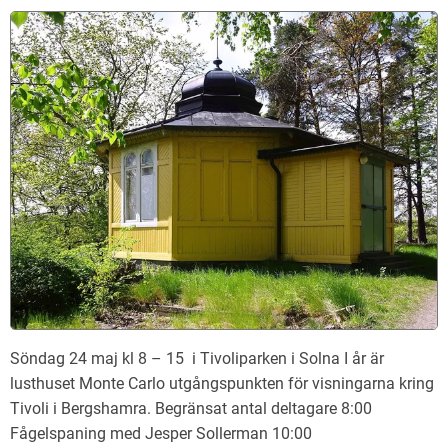
Söndag 24 maj kl 8 – 15 i Tivoliparken i Solna I år är
lusthuset Monte Carlo utgångspunkten för visningarna kring
Tivoli i Bergshamra. Begränsat antal deltagare 8:00
Fågelspaning med Jesper Sollerman 10:00