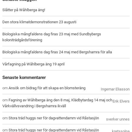
Slåtter på Wåhlberga äng!
Den stora klimatdemonstrationen 23 augusti
Biologiska mångfaldens dag firas 23 maj med Sundbybergs
koloniträdgårdsförening
Biologiska mångfaldens dag firas 24 maj med Bergshamra för alla
Vårfagning på Wåhlberga äng 19 april
Senaste kommentarer
om
Ansök om bidrag för att skapa en blomsteräng
Ingemar Eliasson
om
Fagning av Wåhlberga äng den 8 maj, Klädbytardag 14 maj och
Erik Elvers
Vårkvällvsvandring i Bergshamra ikväll
om
Stora träd huggs ner för dagvattendamm vid Råstasjön
sverker unnes
om
Stora träd huggs ner för dagvattendamm vid Råstasjön
kretssolna