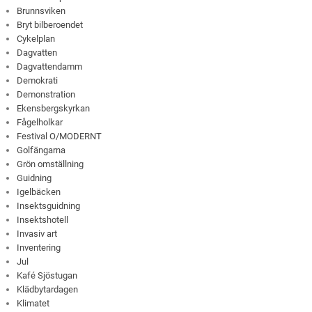
Brunnsviken
Bryt bilberoendet
Cykelplan
Dagvatten
Dagvattendamm
Demokrati
Demonstration
Ekensbergskyrkan
Fågelholkar
Festival O/MODERNT
Golfängarna
Grön omställning
Guidning
Igelbäcken
Insektsguidning
Insektshotell
Invasiv art
Inventering
Jul
Kafé Sjöstugan
Klädbytardagen
Klimatet