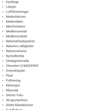
Kymlinge
Lötsjön
Luftföroreningar
Madenbäcken
Madendalen
Manifestation
Medlemsenkät
Medlemsrabatt
Nationalstadsparken
Naturens rättigheter
Natursnokarna
Nyckelbiotop
Okategoriserade
Orkestern O/MODERNT
Översiktsplan
Plast
Pollinering
Råstasjön
Råsunda
Shinrin Yoku
Skogsstyrelsen
Södra Råstabäcken
Sundbyberg