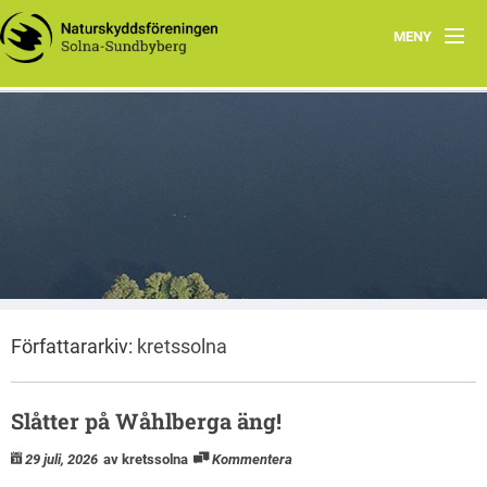
MENY
Hem
Wåhlberga äng
Natursnokarna
Råstasjön
Dokument
Författararkiv:
kretssolna
Kontakta oss
Slåtter på Wåhlberga äng!
29 juli, 2026
av kretssolna
Kommentera