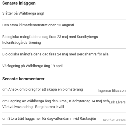
Senaste inläggen
Slåtter på Wåhlberga äng!
Den stora klimatdemonstrationen 23 augusti
Biologiska mångfaldens dag firas 23 maj med Sundbybergs
koloniträdgårdsförening
Biologiska mångfaldens dag firas 24 maj med Bergshamra för alla
Vårfagning på Wåhlberga äng 19 april
Senaste kommentarer
om
Ansök om bidrag för att skapa en blomsteräng
Ingemar Eliasson
om
Fagning av Wåhlberga äng den 8 maj, Klädbytardag 14 maj och
Erik Elvers
Vårkvällvsvandring i Bergshamra ikväll
om
Stora träd huggs ner för dagvattendamm vid Råstasjön
sverker unnes