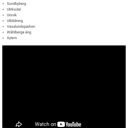
Sundbyberg
Ulriksdal
Ursvik
Utbildning
Vasalundsparken
Wåhlberga äng
Xylem