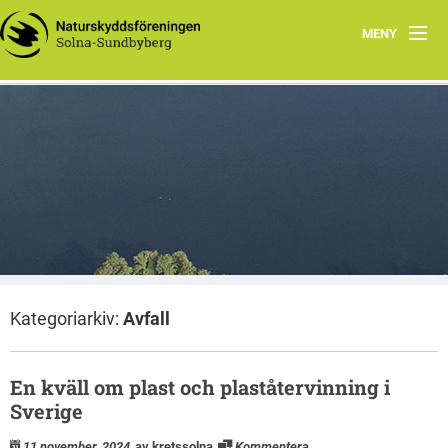
MENY
Hem
Wåhlberga äng
Natursnokarna
Råstasjön
Dokument
Kategoriarkiv:
Avfall
Kontakta oss
En kväll om plast och plaståtervinning i
Sverige
11 november, 2024
av kretssolna
Kommentera