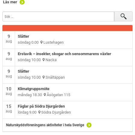
Läs mer
9
Slåtter
aug
söndag 0.00
Lustehagen
9
Erstavik – insekter, skogar och sensommarens växter
aug
söndag 10.00
Nacka
9
Slåtter
aug
söndag 10.00
Snåltäppan
10
Klimatgruppsmöte
aug
måndag 18.30
Åsögatan 115
15
Fåglar på Södra Djurgården
aug
lördag 9.00
Södra Djurgården
Naturskyddsföreningens aktiviteter i hela Sverige