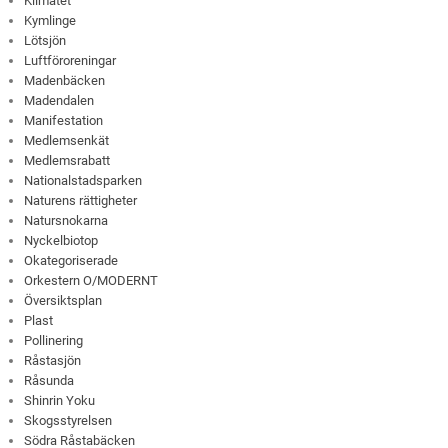
Klimatet
Kymlinge
Lötsjön
Luftföroreningar
Madenbäcken
Madendalen
Manifestation
Medlemsenkät
Medlemsrabatt
Nationalstadsparken
Naturens rättigheter
Natursnokarna
Nyckelbiotop
Okategoriserade
Orkestern O/MODERNT
Översiktsplan
Plast
Pollinering
Råstasjön
Råsunda
Shinrin Yoku
Skogsstyrelsen
Södra Råstabäcken