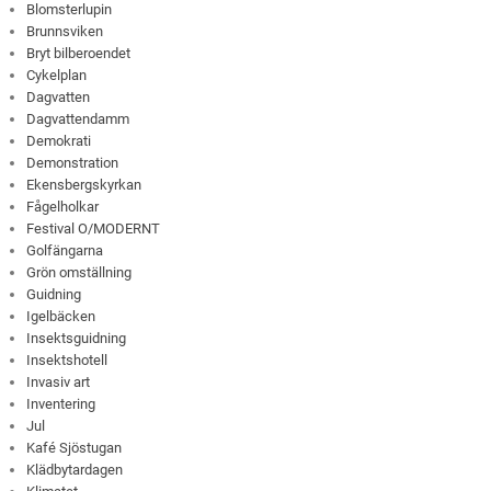
Blomsterlupin
Brunnsviken
Bryt bilberoendet
Cykelplan
Dagvatten
Dagvattendamm
Demokrati
Demonstration
Ekensbergskyrkan
Fågelholkar
Festival O/MODERNT
Golfängarna
Grön omställning
Guidning
Igelbäcken
Insektsguidning
Insektshotell
Invasiv art
Inventering
Jul
Kafé Sjöstugan
Klädbytardagen