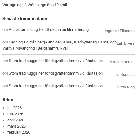
Vårfagning på Wåhlberga äng 19 april
Senaste kommentarer
om
Ansök om bidrag för att skapa en blomsteräng
Ingemar Eliasson
om
Fagning av Wåhlberga äng den 8 maj, Klädbytardag 14 maj och
Erik Elvers
Vårkvällvsvandring i Bergshamra ikväll
om
Stora träd huggs ner för dagvattendamm vid Råstasjön
sverker unnes
om
Stora träd huggs ner för dagvattendamm vid Råstasjön
kretssolna
om
Stora träd huggs ner för dagvattendamm vid Råstasjön
Britta Ring
Arkiv
juli 2026
maj 2026
april 2026
mars 2026
februari 2026