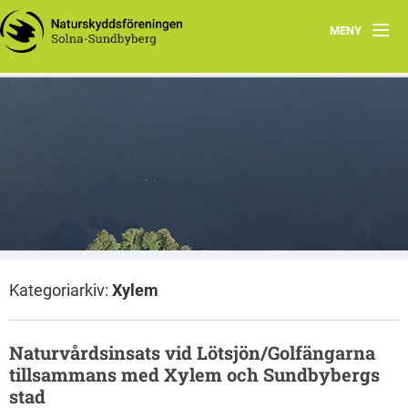
MENY
Hem
Wåhlberga äng
Natursnokarna
Råstasjön
Dokument
Kategoriarkiv:
Xylem
Kontakta oss
Naturvårdsinsats vid Lötsjön/Golfängarna
tillsammans med Xylem och Sundbybergs
stad