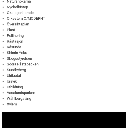
Natursnokarna
Nyckelbiotop
Okategoriserade
Orkestern O/MODERNT
Översiktsplan
Plast
Pollinering
Råstasjön
Råsunda
Shinrin Yoku
Skogsstyrelsen
Södra Råstabäcken
Sundbyberg
Ulriksdal
Ursvik
Utbildning
Vasalundsparken
Wåhlberga äng
Xylem