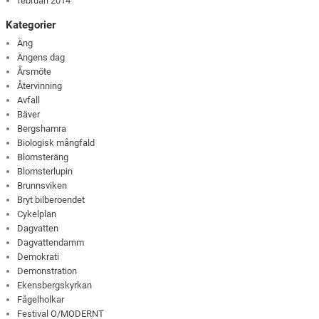
februari 2014
Kategorier
Äng
Ängens dag
Årsmöte
Återvinning
Avfall
Bäver
Bergshamra
Biologisk mångfald
Blomsteräng
Blomsterlupin
Brunnsviken
Bryt bilberoendet
Cykelplan
Dagvatten
Dagvattendamm
Demokrati
Demonstration
Ekensbergskyrkan
Fågelholkar
Festival O/MODERNT