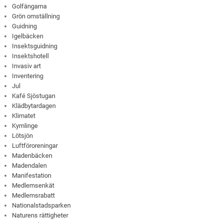
Golfängarna
Grön omställning
Guidning
Igelbäcken
Insektsguidning
Insektshotell
Invasiv art
Inventering
Jul
Kafé Sjöstugan
Klädbytardagen
Klimatet
Kymlinge
Lötsjön
Luftföroreningar
Madenbäcken
Madendalen
Manifestation
Medlemsenkät
Medlemsrabatt
Nationalstadsparken
Naturens rättigheter