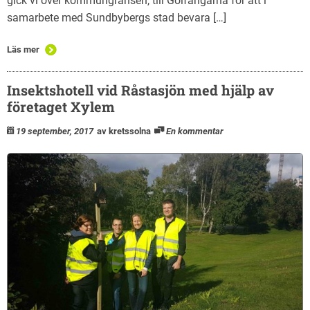
gick vi över kommungränsen, till Golfängarna för att i
samarbete med Sundbybergs stad bevara […]
Läs mer
Insektshotell vid Råstasjön med hjälp av
företaget Xylem
19 september, 2017
av kretssolna
En kommentar