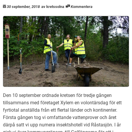
30 september, 2018
av kretssolna
Kommentera
Den 10 september ordnade kretsen för tredje gången
tillsammans med företaget Xylem en volontärsdag för ett
fyrtiotal anställda från ett flertal länder och kontinenter.
Första gången tog vi omfattande vattenprover och året
därpå satt vi upp numera insektshotell vid Råstasjön. I år