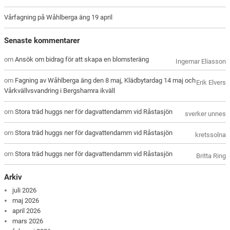
Vårfagning på Wåhlberga äng 19 april
Senaste kommentarer
om
Ansök om bidrag för att skapa en blomsteräng
Ingemar Eliasson
om
Fagning av Wåhlberga äng den 8 maj, Klädbytardag 14 maj och
Erik Elvers
Vårkvällvsvandring i Bergshamra ikväll
om
Stora träd huggs ner för dagvattendamm vid Råstasjön
sverker unnes
om
Stora träd huggs ner för dagvattendamm vid Råstasjön
kretssolna
om
Stora träd huggs ner för dagvattendamm vid Råstasjön
Britta Ring
Arkiv
juli 2026
maj 2026
april 2026
mars 2026