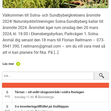
Välkommen till Solna- och Sundbybergkretsens årsmöte
2024! Naturskyddsföreningen Solna-Sundbyberg kallar till
årsmöte 2024. Årsmötet äger rum onsdag den 20 mars
2024, kl. 18.00 i Ekensbergskyrkan, Parkvägen 1, Solna.
Anmäl dig senast den 18 mars till Florian Reitmann – 073-
5941 390, f.reitmann@gmail.com – om du vill vara med så
att vi kan planera för fika. På […]
Läs mer
6
Tärnan – ett unikt skogsområde i södra Roslagen
aug
torsdag 11.30
Åkersberga
6
3:e inventeringstillfället på Snåltäppan
aug