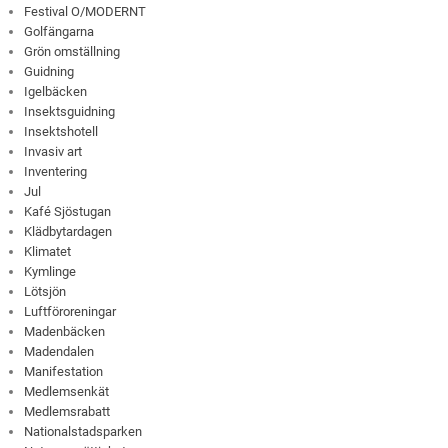
Festival O/MODERNT
Golfängarna
Grön omställning
Guidning
Igelbäcken
Insektsguidning
Insektshotell
Invasiv art
Inventering
Jul
Kafé Sjöstugan
Klädbytardagen
Klimatet
Kymlinge
Lötsjön
Luftföroreningar
Madenbäcken
Madendalen
Manifestation
Medlemsenkät
Medlemsrabatt
Nationalstadsparken