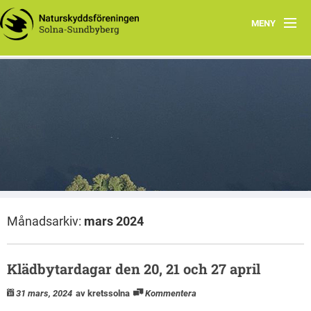
MENY
Hem
Wåhlberga äng
Natursnokarna
Råstasjön
Dokument
Månadsarkiv:
mars 2024
Kontakta oss
Klädbytardagar den 20, 21 och 27 april
31 mars, 2024
av kretssolna
Kommentera