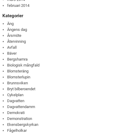
februari 2014
Kategorier
Äng
Ängens dag
Årsmöte
Återvinning
Avfall
Bäver
Bergshamra
Biologisk mångfald
Blomsteräng
Blomsterlupin
Brunnsviken
Bryt bilberoendet
Cykelplan
Dagvatten
Dagvattendamm
Demokrati
Demonstration
Ekensbergskyrkan
Fågelholkar