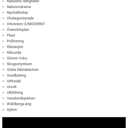
Naturens rättigheter
Natursnokarna
Nyckelbiotop
Okategoriserade
Orkestern O/MODERNT
Översiktsplan
Plast
Pollinering
Råstasjön
Råsunda
Shinrin Yoku
Skogsstyrelsen
Södra Råstabäcken
Sundbyberg
Ulriksdal
Ursvik
Utbildning
Vasalundsparken
Wåhlberga äng
Xylem