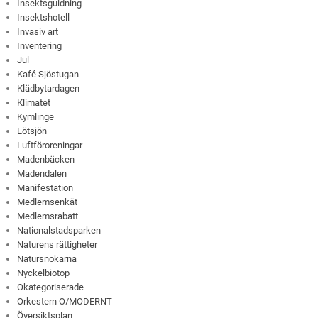
Insektsguidning
Insektshotell
Invasiv art
Inventering
Jul
Kafé Sjöstugan
Klädbytardagen
Klimatet
Kymlinge
Lötsjön
Luftföroreningar
Madenbäcken
Madendalen
Manifestation
Medlemsenkät
Medlemsrabatt
Nationalstadsparken
Naturens rättigheter
Natursnokarna
Nyckelbiotop
Okategoriserade
Orkestern O/MODERNT
Översiktsplan