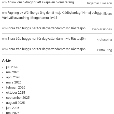
om
Ansök om bidrag för att skapa en blomsteräng
Ingemar Eliasson
om
Fagning av Wåhlberga äng den 8 maj, Klädbytardag 14 maj och
Erik Elvers
Vårkvällvsvandring i Bergshamra ikväll
om
Stora träd huggs ner för dagvattendamm vid Råstasjön
sverker unnes
om
Stora träd huggs ner för dagvattendamm vid Råstasjön
kretssolna
om
Stora träd huggs ner för dagvattendamm vid Råstasjön
Britta Ring
Arkiv
juli 2026
maj 2026
april 2026
mars 2026
februari 2026
oktober 2025
september 2025
augusti 2025
juni 2025
maj 2025