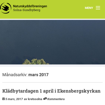
MENY
Hem
Wåhlberga äng
Natursnokarna
Råstasjön
Dokument
Månadsarkiv:
mars 2017
Kontakta oss
Klädbytardagen 1 april i Ekensbergskyrkan
5 mars, 2017
av kretssolna
Kommentera