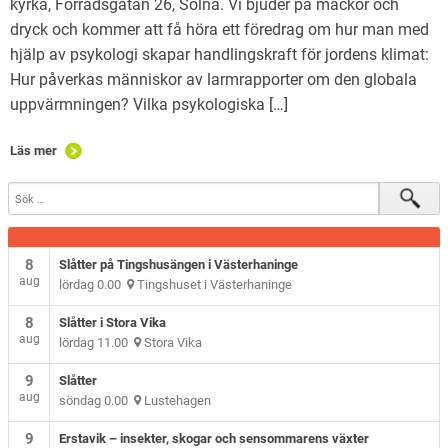
kyrka, Förrådsgatan 26, Solna. Vi bjuder på mackor och
dryck och kommer att få höra ett föredrag om hur man med
hjälp av psykologi skapar handlingskraft för jordens klimat:
Hur påverkas människor av larmrapporter om den globala
uppvärmningen? Vilka psykologiska […]
Läs mer
8
Slåtter på Tingshusängen i Västerhaninge
aug
lördag 0.00
Tingshuset i Västerhaninge
8
Slåtter i Stora Vika
aug
lördag 11.00
Stora Vika
9
Slåtter
aug
söndag 0.00
Lustehagen
9
Erstavik – insekter, skogar och sensommarens växter