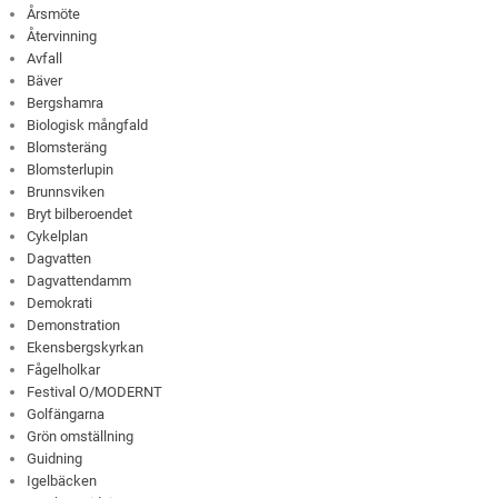
Årsmöte
Återvinning
Avfall
Bäver
Bergshamra
Biologisk mångfald
Blomsteräng
Blomsterlupin
Brunnsviken
Bryt bilberoendet
Cykelplan
Dagvatten
Dagvattendamm
Demokrati
Demonstration
Ekensbergskyrkan
Fågelholkar
Festival O/MODERNT
Golfängarna
Grön omställning
Guidning
Igelbäcken