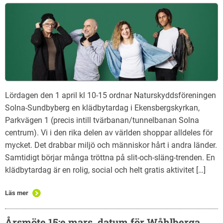
Lördagen den 1 april kl 10-15 ordnar Naturskyddsföreningen
Solna-Sundbyberg en klädbytardag i Ekensbergskyrkan,
Parkvägen 1 (precis intill tvärbanan/tunnelbanan Solna
centrum). Vi i den rika delen av världen shoppar alldeles för
mycket. Det drabbar miljö och människor hårt i andra länder.
Samtidigt börjar många tröttna på slit-och-släng-trenden. En
klädbytardag är en rolig, social och helt gratis aktivitet […]
Läs mer
Årsmöte 15:e mars, datum för Wåhlberga