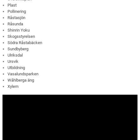
Plast
Pollinering
Råstasjön
Råsunda
Shinrin Yoku
Skogsstyrelsen
Södra Råstabäcken
Sundbyberg
Ulriksdal
Ursvik
Utbildning
Vasalundsparken
Wåhlberga äng
Xylem