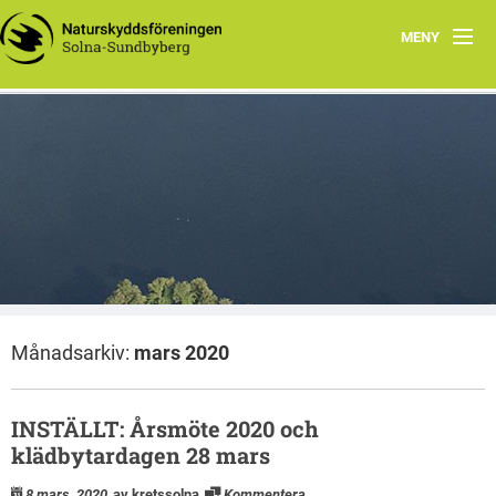
MENY
Hem
Wåhlberga äng
Natursnokarna
Råstasjön
Dokument
Månadsarkiv:
mars 2020
Kontakta oss
INSTÄLLT: Årsmöte 2020 och
klädbytardagen 28 mars
8 mars, 2020
av kretssolna
Kommentera