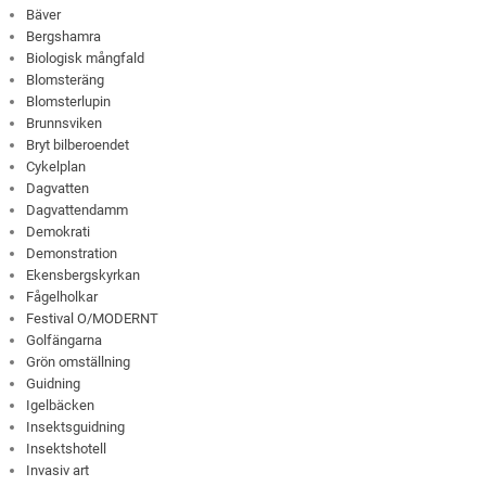
Bäver
Bergshamra
Biologisk mångfald
Blomsteräng
Blomsterlupin
Brunnsviken
Bryt bilberoendet
Cykelplan
Dagvatten
Dagvattendamm
Demokrati
Demonstration
Ekensbergskyrkan
Fågelholkar
Festival O/MODERNT
Golfängarna
Grön omställning
Guidning
Igelbäcken
Insektsguidning
Insektshotell
Invasiv art