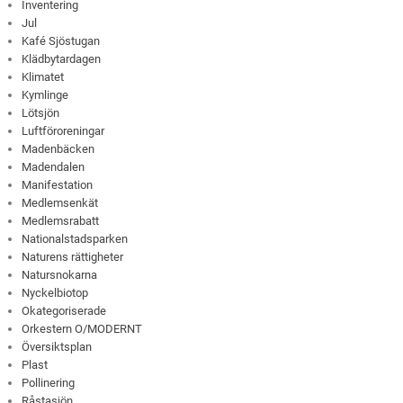
Inventering
Jul
Kafé Sjöstugan
Klädbytardagen
Klimatet
Kymlinge
Lötsjön
Luftföroreningar
Madenbäcken
Madendalen
Manifestation
Medlemsenkät
Medlemsrabatt
Nationalstadsparken
Naturens rättigheter
Natursnokarna
Nyckelbiotop
Okategoriserade
Orkestern O/MODERNT
Översiktsplan
Plast
Pollinering
Råstasjön