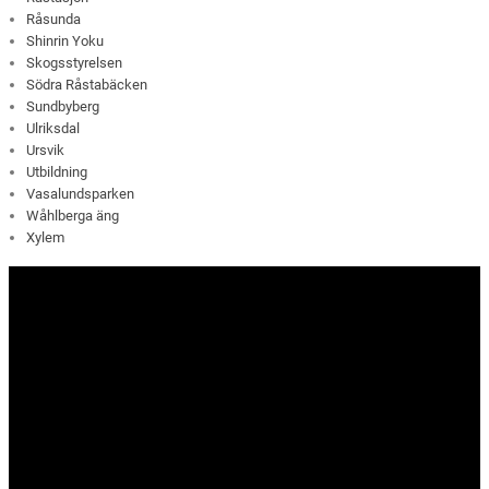
Råsunda
Shinrin Yoku
Skogsstyrelsen
Södra Råstabäcken
Sundbyberg
Ulriksdal
Ursvik
Utbildning
Vasalundsparken
Wåhlberga äng
Xylem