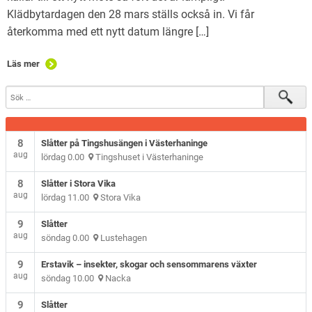
Klädbytardagen den 28 mars ställs också in. Vi får
återkomma med ett nytt datum längre […]
Läs mer
8
Slåtter på Tingshusängen i Västerhaninge
aug
lördag 0.00
Tingshuset i Västerhaninge
8
Slåtter i Stora Vika
aug
lördag 11.00
Stora Vika
9
Slåtter
aug
söndag 0.00
Lustehagen
9
Erstavik – insekter, skogar och sensommarens växter
aug
söndag 10.00
Nacka
9
Slåtter