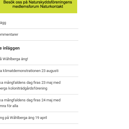
lägg
ommentarer
e inläggen
på Wåhlberga äng!
a klimatdemonstrationen 23 augusti
ska mångfaldens dag firas 23 maj med
ergs koloniträdgårdsförening
ska mångfaldens dag firas 24 maj med
ra för alla
ng på Wåhlberga äng 19 april