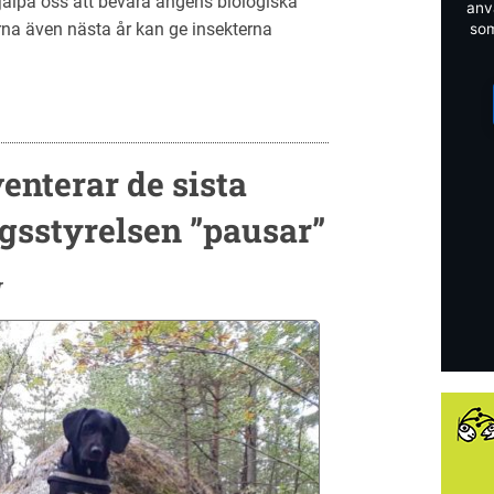
lpa oss att bevara ängens biologiska
anv
na även nästa år kan ge insekterna
som
nterar de sista
gsstyrelsen ”pausar”
r