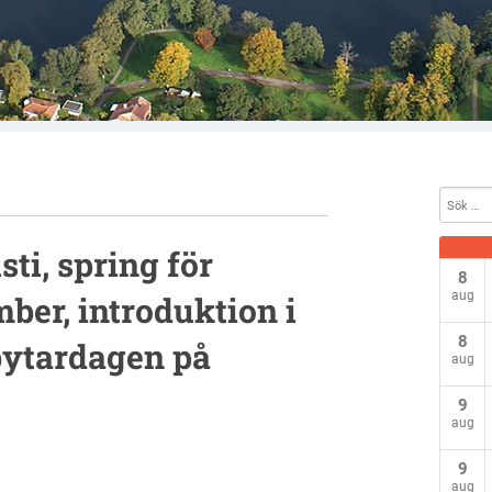
ti, spring för
8
aug
ber, introduktion i
8
bytardagen på
aug
9
aug
9
aug