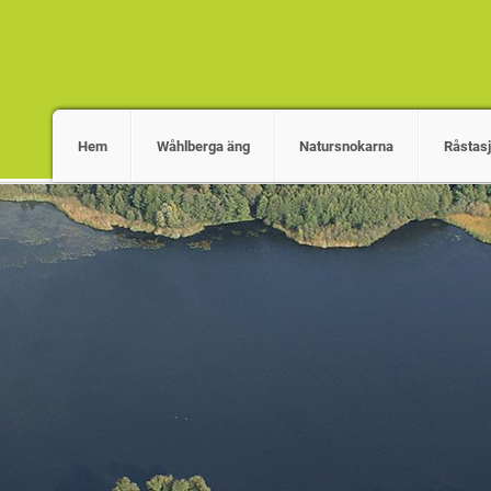
Hem
Wåhlberga äng
Natursnokarna
Råstas