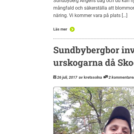
Sundbyberg Ängens dag och du kan hjä
mångfald och säkerställa att blommor
näring. Vi kommer vara på plats […]
Läs mer
Sundbybergbor inve
urskogarna då Sko
26 juli, 2017
av kretssolna
2 kommentare