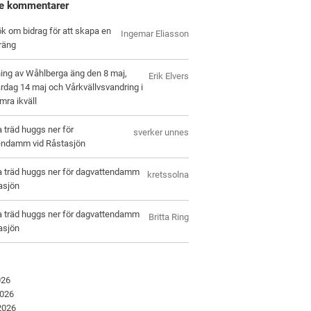
e kommentarer
k om bidrag för att skapa en
Ingemar Eliasson
räng
ing av Wåhlberga äng den 8 maj,
Erik Elvers
rdag 14 maj och Vårkvällvsvandring i
ra ikväll
a träd huggs ner för
sverker unnes
endamm vid Råstasjön
a träd huggs ner för dagvattendamm
kretssolna
asjön
a träd huggs ner för dagvattendamm
Britta Ring
asjön
026
2026
 2026