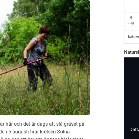
9
aug
Naturs
Naturs
 här och det är dags att slå gräset på
Dett
en 5 augusti firar kretsen Solna-