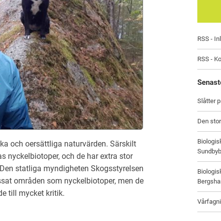
RSS - In
RSS - K
Senast
Slåtter 
Den stor
Biologi
a och oersättliga naturvärden. Särskilt
Sundbyb
s nyckelbiotoper, och de har extra stor
. Den statliga myndigheten Skogsstyrelsen
Biologi
assat områden som nyckelbiotoper, men de
Bergsham
 till mycket kritik.
Vårfagni