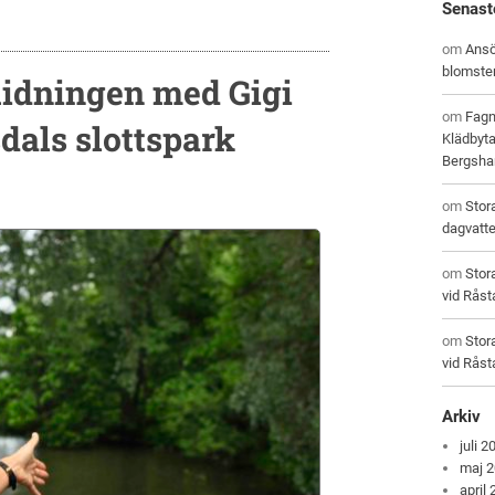
Senast
om
Ansö
blomste
uidningen med Gigi
om
Fagn
dals slottspark
Klädbyta
Bergsham
om
Stor
dagvatt
om
Stor
vid Råst
om
Stor
vid Råst
Arkiv
juli 2
maj 
april