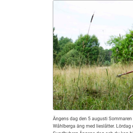
Ängens dag den 5 augusti Sommaren är
Wåhlberga äng med lieslåtter. Lördag d