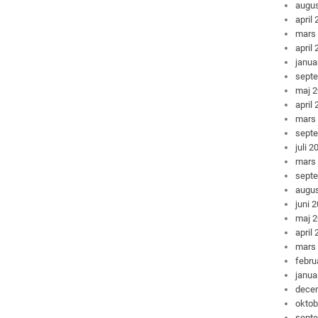
augus
april
mars
april
janua
sept
maj 
april
mars
sept
juli 2
mars
sept
augus
juni 
maj 
april
mars
febru
janua
dece
oktob
sept