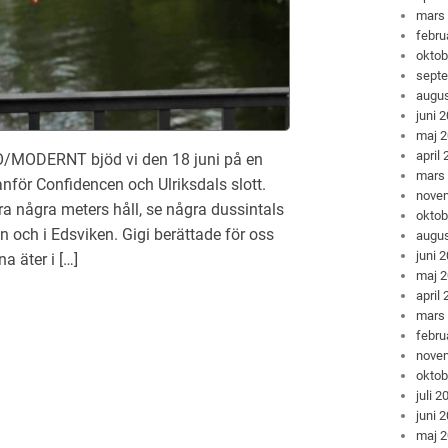
mars
febru
oktob
sept
augus
juni 
maj 
april
 O/MODERNT bjöd vi den 18 juni på en
mars
nför Confidencen och Ulriksdals slott.
nove
ra några meters håll, se några dussintals
oktob
n och i Edsviken. Gigi berättade för oss
augus
juni 
a äter i […]
maj 
april
mars
febru
nove
oktob
juli 2
juni 
maj 