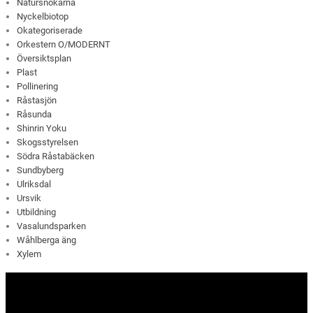
Natursnokarna
Nyckelbiotop
Okategoriserade
Orkestern O/MODERNT
Översiktsplan
Plast
Pollinering
Råstasjön
Råsunda
Shinrin Yoku
Skogsstyrelsen
Södra Råstabäcken
Sundbyberg
Ulriksdal
Ursvik
Utbildning
Vasalundsparken
Wåhlberga äng
Xylem