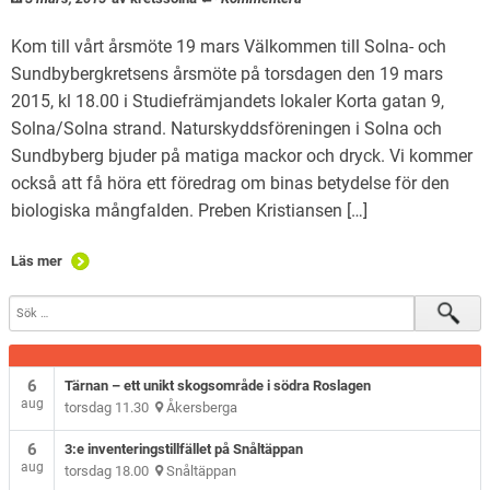
Kom till vårt årsmöte 19 mars Välkommen till Solna- och
Sundbybergkretsens årsmöte på torsdagen den 19 mars
2015, kl 18.00 i Studiefrämjandets lokaler Korta gatan 9,
Solna/Solna strand. Naturskyddsföreningen i Solna och
Sundbyberg bjuder på matiga mackor och dryck. Vi kommer
också att få höra ett föredrag om binas betydelse för den
biologiska mångfalden. Preben Kristiansen […]
Läs mer
6
Tärnan – ett unikt skogsområde i södra Roslagen
aug
torsdag 11.30
Åkersberga
6
3:e inventeringstillfället på Snåltäppan
aug
torsdag 18.00
Snåltäppan