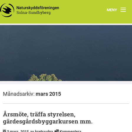
MENY
Hem
Wåhlberga äng
Natursnokarna
Råstasjön
Dokument
Månadsarkiv:
mars 2015
Kontakta oss
Årsmöte, träffa styrelsen,
gärdesgårdsbyggarkursen mm.
3 mars, 2015
av kretssolna
Kommentera