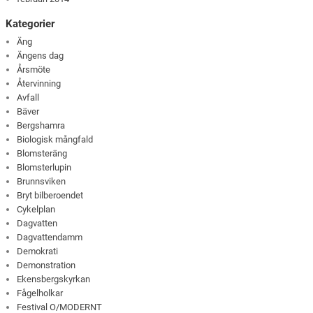
Kategorier
Äng
Ängens dag
Årsmöte
Återvinning
Avfall
Bäver
Bergshamra
Biologisk mångfald
Blomsteräng
Blomsterlupin
Brunnsviken
Bryt bilberoendet
Cykelplan
Dagvatten
Dagvattendamm
Demokrati
Demonstration
Ekensbergskyrkan
Fågelholkar
Festival O/MODERNT