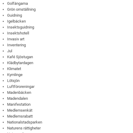
Golfängarna
Grön omställning
Guidning
Igelbäcken
Insektsguidning
Insektshotell
Invasiv art
Inventering
Jul
Kafé Sjöstugan
Klädbytardagen
Klimatet
Kymlinge
Lötsjön
Luftföroreningar
Madenbäcken
Madendalen
Manifestation
Medlemsenkät
Medlemsrabatt
Nationalstadsparken
Naturens rättigheter