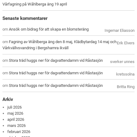
Vårfagning på Wåhlberga äng 19 april
Senaste kommentarer
om
Ansök om bidrag för att skapa en blomsteräng
Ingemar Eliasson
om
Fagning av Wåhlberga äng den 8 maj, Klädbytardag 14 maj och
Erik Elvers
Vårkvällvsvandring i Bergshamra ikväll
om
Stora träd huggs ner för dagvattendamm vid Råstasjön
sverker unnes
om
Stora träd huggs ner för dagvattendamm vid Råstasjön
kretssolna
om
Stora träd huggs ner för dagvattendamm vid Råstasjön
Britta Ring
Arkiv
juli 2026
maj 2026
april 2026
mars 2026
februari 2026