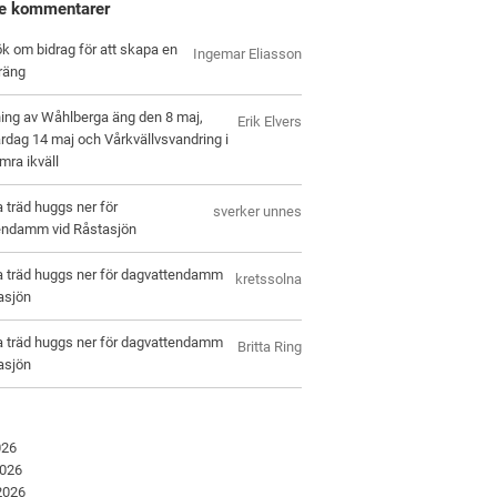
e kommentarer
k om bidrag för att skapa en
Ingemar Eliasson
räng
ing av Wåhlberga äng den 8 maj,
Erik Elvers
rdag 14 maj och Vårkvällvsvandring i
ra ikväll
a träd huggs ner för
sverker unnes
endamm vid Råstasjön
a träd huggs ner för dagvattendamm
kretssolna
asjön
a träd huggs ner för dagvattendamm
Britta Ring
asjön
026
2026
 2026