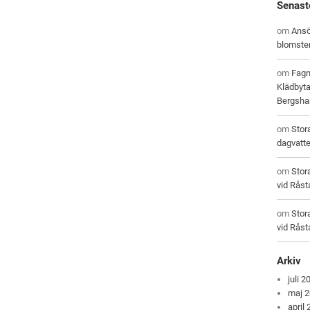
Senast
om
Ansö
blomste
om
Fagn
Klädbyta
Bergsham
om
Stor
dagvatt
om
Stor
vid Råst
om
Stor
vid Råst
Arkiv
juli 2
maj 
april