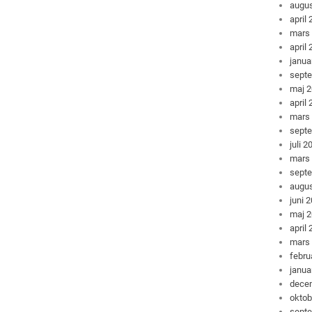
augus
april
mars
april
janua
sept
maj 
april
mars
sept
juli 2
mars
sept
augus
juni 
maj 
april
mars
febru
janua
dece
oktob
sept