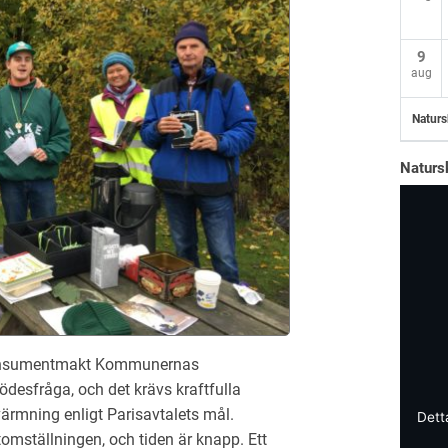
9
aug
Naturs
Naturs
 konsumentmakt Kommunernas
ödesfråga, och det krävs kraftfulla
ärmning enligt Parisavtalets mål.
Dett
omställningen, och tiden är knapp. Ett