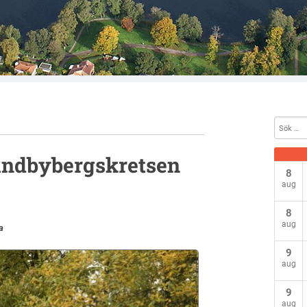
Sundbybergskretsen
8
aug
8
aug
a
9
aug
9
aug