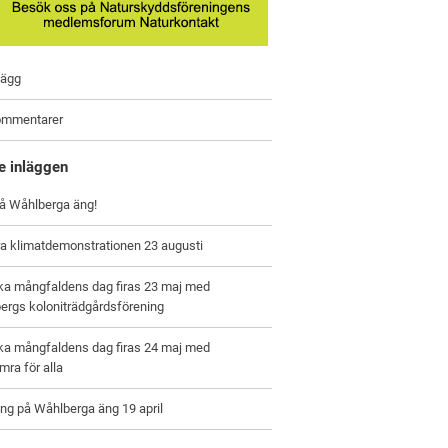
lägg
ommentarer
e inläggen
på Wåhlberga äng!
a klimatdemonstrationen 23 augusti
ska mångfaldens dag firas 23 maj med
ergs koloniträdgårdsförening
ska mångfaldens dag firas 24 maj med
ra för alla
ng på Wåhlberga äng 19 april