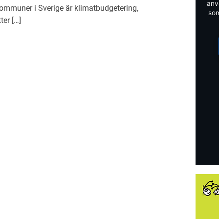
anv
kommuner i Sverige är klimatbudgetering,
som
ter […]