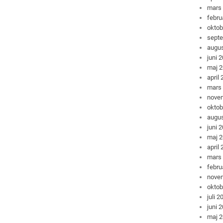
mars
febru
oktob
sept
augus
juni 
maj 
april
mars
nove
oktob
augus
juni 
maj 
april
mars
febru
nove
oktob
juli 2
juni 
maj 