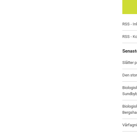
RSS - In
RSS - K
Senast
Slåtter 
Den stor
Biologi
Sundbyb
Biologi
Bergsham
Vårfagni