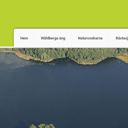
Hem
Wåhlberga äng
Natursnokarna
Råstas