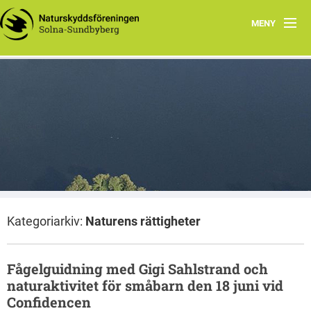
MENY
Hem
Wåhlberga äng
Natursnokarna
Råstasjön
Dokument
Kategoriarkiv:
Naturens rättigheter
Kontakta oss
Fågelguidning med Gigi Sahlstrand och
naturaktivitet för småbarn den 18 juni vid
Confidencen