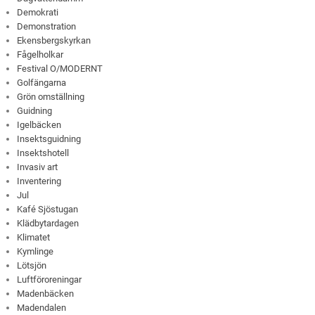
Demokrati
Demonstration
Ekensbergskyrkan
Fågelholkar
Festival O/MODERNT
Golfängarna
Grön omställning
Guidning
Igelbäcken
Insektsguidning
Insektshotell
Invasiv art
Inventering
Jul
Kafé Sjöstugan
Klädbytardagen
Klimatet
Kymlinge
Lötsjön
Luftföroreningar
Madenbäcken
Madendalen