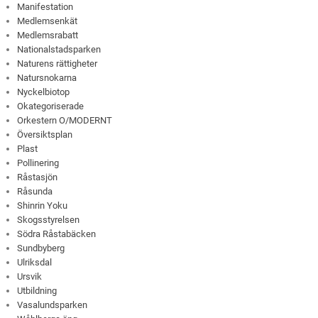
Manifestation
Medlemsenkät
Medlemsrabatt
Nationalstadsparken
Naturens rättigheter
Natursnokarna
Nyckelbiotop
Okategoriserade
Orkestern O/MODERNT
Översiktsplan
Plast
Pollinering
Råstasjön
Råsunda
Shinrin Yoku
Skogsstyrelsen
Södra Råstabäcken
Sundbyberg
Ulriksdal
Ursvik
Utbildning
Vasalundsparken