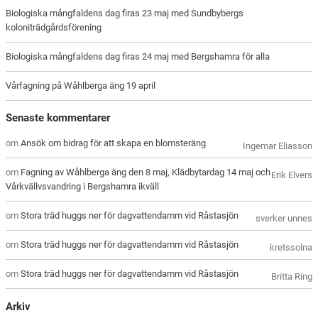
Biologiska mångfaldens dag firas 23 maj med Sundbybergs
koloniträdgårdsförening
Biologiska mångfaldens dag firas 24 maj med Bergshamra för alla
Vårfagning på Wåhlberga äng 19 april
Senaste kommentarer
om
Ansök om bidrag för att skapa en blomsteräng
Ingemar Eliasson
om
Fagning av Wåhlberga äng den 8 maj, Klädbytardag 14 maj och
Erik Elvers
Vårkvällvsvandring i Bergshamra ikväll
om
Stora träd huggs ner för dagvattendamm vid Råstasjön
sverker unnes
om
Stora träd huggs ner för dagvattendamm vid Råstasjön
kretssolna
om
Stora träd huggs ner för dagvattendamm vid Råstasjön
Britta Ring
Arkiv