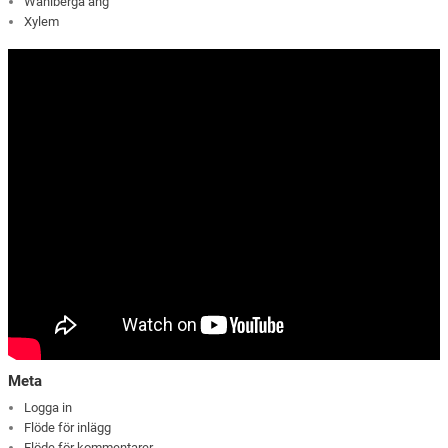
Wåhlberga äng
Xylem
Meta
Logga in
Flöde för inlägg
Flöde för kommentarer