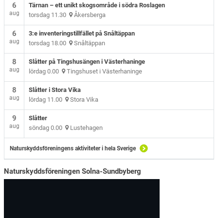
6
Tärnan – ett unikt skogsområde i södra Roslagen
aug
torsdag 11.30
Åkersberga
6
3:e inventeringstillfället på Snåltäppan
aug
torsdag 18.00
Snåltäppan
8
Slåtter på Tingshusängen i Västerhaninge
aug
lördag 0.00
Tingshuset i Västerhaninge
8
Slåtter i Stora Vika
aug
lördag 11.00
Stora Vika
9
Slåtter
aug
söndag 0.00
Lustehagen
Naturskyddsföreningens aktiviteter i hela Sverige
Naturskyddsföreningen Solna-Sundbyberg