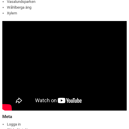
Vasalundsparken
Wåhlberga äng
Xylem
Meta
Logga in