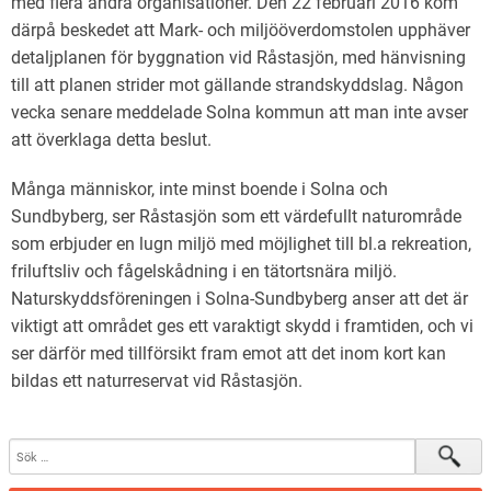
med flera andra organisationer. Den 22 februari 2016 kom
därpå beskedet att Mark- och miljööverdomstolen upphäver
detaljplanen för byggnation vid Råstasjön, med hänvisning
till att planen strider mot gällande strandskyddslag. Någon
vecka senare meddelade Solna kommun att man inte avser
att överklaga detta beslut.
Många människor, inte minst boende i Solna och
Sundbyberg, ser Råstasjön som ett värdefullt naturområde
som erbjuder en lugn miljö med möjlighet till bl.a rekreation,
friluftsliv och fågelskådning i en tätortsnära miljö.
Naturskyddsföreningen i Solna-Sundbyberg anser att det är
viktigt att området ges ett varaktigt skydd i framtiden, och vi
ser därför med tillförsikt fram emot att det inom kort kan
bildas ett naturreservat vid Råstasjön.