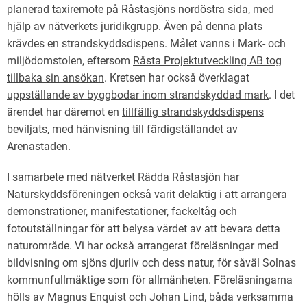
planerad taxiremote på Råstasjöns nordöstra sida
, med
hjälp av nätverkets juridikgrupp. Även på denna plats
krävdes en strandskyddsdispens. Målet vanns i Mark- och
miljödomstolen, eftersom
Råsta Projektutveckling AB tog
tillbaka sin ansökan
. Kretsen har också överklagat
uppställande av byggbodar inom strandskyddad mark
. I det
ärendet har däremot en
tillfällig strandskyddsdispens
beviljats
, med hänvisning till färdigställandet av
Arenastaden.
I samarbete med nätverket Rädda Råstasjön har
Naturskyddsföreningen också varit delaktig i att arrangera
demonstrationer, manifestationer, fackeltåg och
fotoutställningar för att belysa värdet av att bevara detta
naturområde. Vi har också arrangerat föreläsningar med
bildvisning om sjöns djurliv och dess natur, för såväl Solnas
kommunfullmäktige som för allmänheten. Föreläsningarna
hölls av Magnus Enquist och
Johan Lind
, båda verksamma