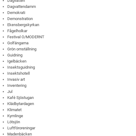
Dagvatten
Dagvattendamm
Demokrati
Demonstration
Ekensbergskyrkan
Fågelholkar
Festival O/MODERNT
Golfängarna
Grön omställning
Guidning
Igelbäcken
Insektsguidning
Insektshotell
Invasiv art
Inventering
Jul
Kafé Sjöstugan
Klädbytardagen
Klimatet
Kymlinge
Lötsjön
Luftföroreningar
Madenbäcken