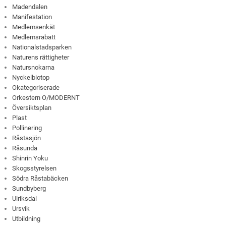
Madendalen
Manifestation
Medlemsenkät
Medlemsrabatt
Nationalstadsparken
Naturens rättigheter
Natursnokarna
Nyckelbiotop
Okategoriserade
Orkestern O/MODERNT
Översiktsplan
Plast
Pollinering
Råstasjön
Råsunda
Shinrin Yoku
Skogsstyrelsen
Södra Råstabäcken
Sundbyberg
Ulriksdal
Ursvik
Utbildning