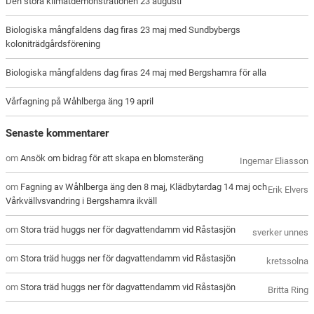
Den stora klimatdemonstrationen 23 augusti
Biologiska mångfaldens dag firas 23 maj med Sundbybergs
koloniträdgårdsförening
Biologiska mångfaldens dag firas 24 maj med Bergshamra för alla
Vårfagning på Wåhlberga äng 19 april
Senaste kommentarer
om
Ansök om bidrag för att skapa en blomsteräng
Ingemar Eliasson
om
Fagning av Wåhlberga äng den 8 maj, Klädbytardag 14 maj och
Erik Elvers
Vårkvällvsvandring i Bergshamra ikväll
om
Stora träd huggs ner för dagvattendamm vid Råstasjön
sverker unnes
om
Stora träd huggs ner för dagvattendamm vid Råstasjön
kretssolna
om
Stora träd huggs ner för dagvattendamm vid Råstasjön
Britta Ring