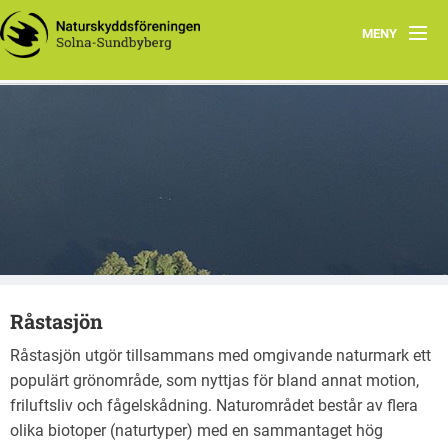
MENY
Hem
Wåhlberga äng
Natursnokarna
Råstasjön
Dokument
Råstasjön
Kontakta oss
Råstasjön utgör tillsammans med omgivande naturmark ett
populärt grönområde, som nyttjas för bland annat motion,
friluftsliv och fågelskådning. Naturområdet består av flera
olika biotoper (naturtyper) med en sammantaget hög