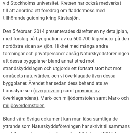
vid Stockholms universitet. Kretsen har också medverkat
till att anordna ett föredrag om fladdermöss med
tillhörande guidning kring Råstasjön.
Den 5 februari 2014 presenterades därefter en ny detaljplan,
med förslag på byggnation av ca 600-700 lägenheter på den
nordöstra sidan av sjön. I likhet med många andra
föreningar och privatpersoner ansåg Naturskyddsföreningen
att dessa byggplaner bland annat stred mot
strandskyddslagen och utgjorde ett fortsatt stort hot mot
områdets naturvärden, och vi överklagade även dessa
byggplaner. Ärendet har sedan dess behandlats av
Länsstyrelsen (
överprövning
samt
prövning av
överklagandena
),
Mark- och miljödomstolen
samt
Mark- och
miljööverdomstolen
.
Bland våra
övriga dokument
kan man läsa samtliga de
yttrande som Naturskyddsföreningen har skrivit tillsammans