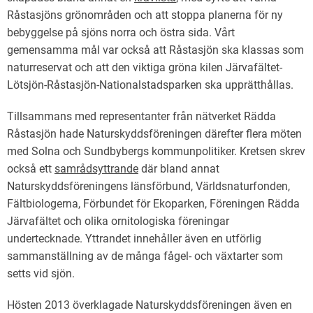
Råstasjöns grönområden och att stoppa planerna för ny
bebyggelse på sjöns norra och östra sida. Vårt
gemensamma mål var också att Råstasjön ska klassas som
naturreservat och att den viktiga gröna kilen Järvafältet-
Lötsjön-Råstasjön-Nationalstadsparken ska upprätthållas.
Tillsammans med representanter från nätverket Rädda
Råstasjön hade Naturskyddsföreningen därefter flera möten
med Solna och Sundbybergs kommunpolitiker. Kretsen skrev
också ett
samrådsyttrande
där bland annat
Naturskyddsföreningens länsförbund, Världsnaturfonden,
Fältbiologerna, Förbundet för Ekoparken, Föreningen Rädda
Järvafältet och olika ornitologiska föreningar
undertecknade. Yttrandet innehåller även en utförlig
sammanställning av de många fågel- och växtarter som
setts vid sjön.
Hösten 2013 överklagade Naturskyddsföreningen även en