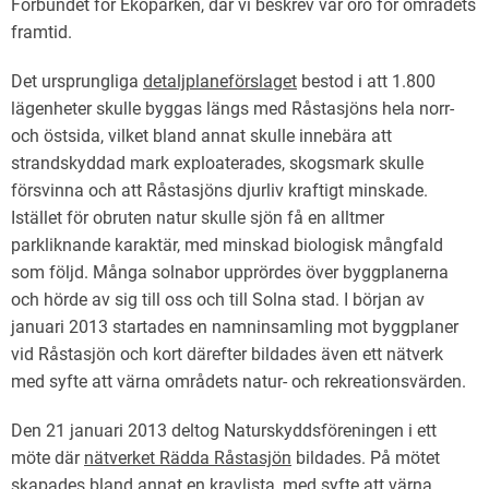
Förbundet för Ekoparken, där vi beskrev vår oro för områdets
framtid.
Det ursprungliga
detaljplaneförslaget
bestod i att 1.800
lägenheter skulle byggas längs med Råstasjöns hela norr-
och östsida, vilket bland annat skulle innebära att
strandskyddad mark exploaterades, skogsmark skulle
försvinna och att Råstasjöns djurliv kraftigt minskade.
Istället för obruten natur skulle sjön få en alltmer
parkliknande karaktär, med minskad biologisk mångfald
som följd. Många solnabor upprördes över byggplanerna
och hörde av sig till oss och till Solna stad. I början av
januari 2013 startades en namninsamling mot byggplaner
vid Råstasjön och kort därefter bildades även ett nätverk
med syfte att värna områdets natur- och rekreationsvärden.
Den 21 januari 2013 deltog Naturskyddsföreningen i ett
möte där
nätverket Rädda Råstasjön
bildades. På mötet
skapades bland annat en
kravlista
, med syfte att värna