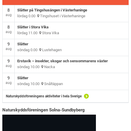
8
Slåtter på Tingshusängen i Västerhaninge
aug
lördag 0.00
Tingshuset i Västerhaninge
8
Slåtter i Stora Vika
aug
lördag 11.00
Stora Vika
9
Slåtter
aug
söndag 0.00
Lustehagen
9
Erstavik – insekter, skogar och sensommarens växter
aug
söndag 10.00
Nacka
9
Slåtter
aug
söndag 10.00
Snåltäppan
Naturskyddsföreningens aktiviteter i hela Sverige
Naturskyddsföreningen Solna-Sundbyberg