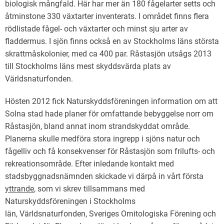
biologisk mångfald. Här har mer än 180 fågelarter setts och
åtminstone 330 växtarter inventerats. I området finns flera
rödlistade fågel- och växtarter och minst sju arter av
fladdermus. I sjön finns också en av Stockholms läns största
skrattmåskolonier, med ca 400 par. Råstasjön utsågs 2013
till Stockholms läns mest skyddsvärda plats av
Världsnaturfonden.
Hösten 2012 fick Naturskyddsföreningen information om att
Solna stad hade planer för omfattande bebyggelse norr om
Råstasjön, bland annat inom strandskyddat område.
Planerna skulle medföra stora ingrepp i sjöns natur och
fågelliv och få konsekvenser för Råstasjön som frilufts- och
rekreationsområde. Efter inledande kontakt med
stadsbyggnadsnämnden skickade vi därpå in vårt första
yttrande
, som vi skrev tillsammans med
Naturskyddsföreningen i Stockholms
län, Världsnaturfonden, Sveriges Ornitologiska Förening och