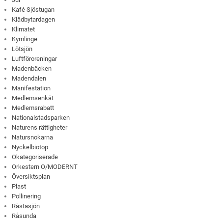
Kafé Sjöstugan
Klädbytardagen
Klimatet
Kymlinge
Lötsjön
Luftföroreningar
Madenbäcken
Madendalen
Manifestation
Medlemsenkät
Medlemsrabatt
Nationalstadsparken
Naturens rättigheter
Natursnokarna
Nyckelbiotop
Okategoriserade
Orkestern O/MODERNT
Översiktsplan
Plast
Pollinering
Råstasjön
Råsunda