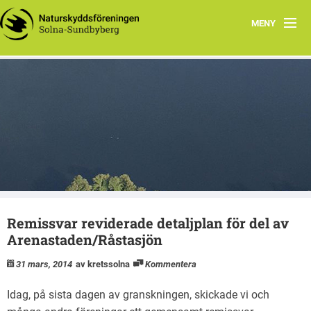
MENY
Hem
Wåhlberga äng
Natursnokarna
Råstasjön
Dokument
Remissvar reviderade detaljplan för del av
Kontakta oss
Arenastaden/Råstasjön
31 mars, 2014
av kretssolna
Kommentera
Idag, på sista dagen av granskningen, skickade vi och