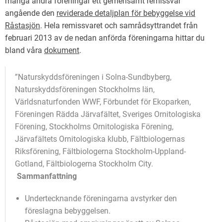
många andra föreningar ett gemensamt remissvar
angående den
reviderade detaljplan för bebyggelse vid
Råstasjön
. Hela remissvaret och samrådsyttrandet från
februari 2013 av de nedan anförda föreningarna hittar du
bland våra
dokument
.
”Naturskyddsföreningen i Solna-Sundbyberg,
Naturskyddsföreningen Stockholms län,
Världsnaturfonden WWF, Förbundet för Ekoparken,
Föreningen Rädda Järvafältet, Sveriges Ornitologiska
Förening, Stockholms Ornitologiska Förening,
Järvafältets Ornitologiska klubb, Fältbiologernas
Riksförening, Fältbiologerna Stockholm-Uppland-
Gotland, Fältbiologerna Stockholm City.
Sammanfattning
Undertecknande föreningarna
avstyrker den
föreslagna bebyggelsen.