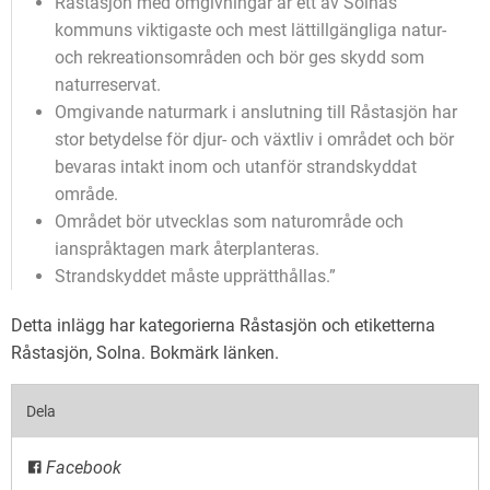
Råstasjön med omgivningar är ett av Solnas
kommuns viktigaste och mest lättillgängliga natur-
och rekreationsområden och bör ges skydd som
naturreservat.
Omgivande naturmark i anslutning till Råstasjön har
stor betydelse för djur- och växtliv i området och bör
bevaras intakt inom och utanför strandskyddat
område.
Området bör utvecklas som naturområde och
ianspråktagen mark återplanteras.
Strandskyddet måste upprätthållas.”
Detta inlägg har kategorierna
Råstasjön
och etiketterna
Råstasjön
,
Solna
. Bokmärk
länken
.
Dela
Facebook