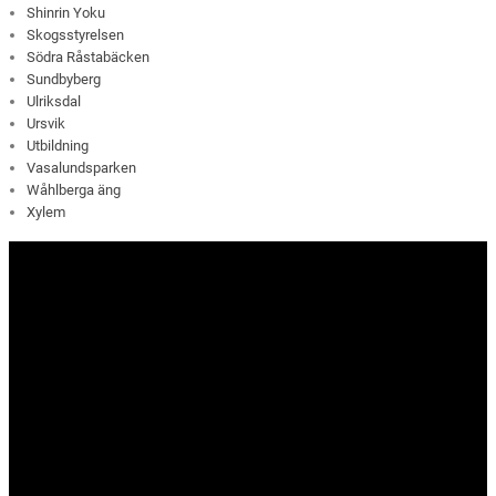
Shinrin Yoku
Skogsstyrelsen
Södra Råstabäcken
Sundbyberg
Ulriksdal
Ursvik
Utbildning
Vasalundsparken
Wåhlberga äng
Xylem