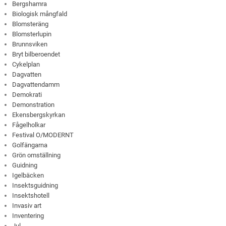
Bergshamra
Biologisk mångfald
Blomsteräng
Blomsterlupin
Brunnsviken
Bryt bilberoendet
Cykelplan
Dagvatten
Dagvattendamm
Demokrati
Demonstration
Ekensbergskyrkan
Fågelholkar
Festival O/MODERNT
Golfängarna
Grön omställning
Guidning
Igelbäcken
Insektsguidning
Insektshotell
Invasiv art
Inventering
Jul