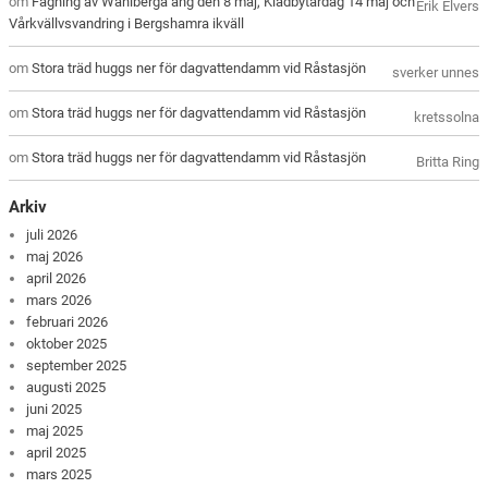
om
Fagning av Wåhlberga äng den 8 maj, Klädbytardag 14 maj och
Erik Elvers
Vårkvällvsvandring i Bergshamra ikväll
om
Stora träd huggs ner för dagvattendamm vid Råstasjön
sverker unnes
om
Stora träd huggs ner för dagvattendamm vid Råstasjön
kretssolna
om
Stora träd huggs ner för dagvattendamm vid Råstasjön
Britta Ring
Arkiv
juli 2026
maj 2026
april 2026
mars 2026
februari 2026
oktober 2025
september 2025
augusti 2025
juni 2025
maj 2025
april 2025
mars 2025