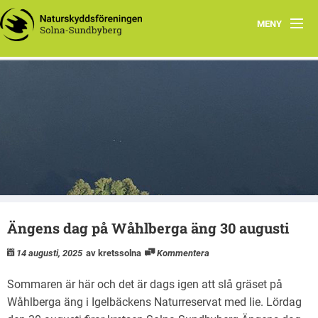
MENY
Hem
Wåhlberga äng
Natursnokarna
Råstasjön
Dokument
Ängens dag på Wåhlberga äng 30 augusti
Kontakta oss
14 augusti, 2025
av kretssolna
Kommentera
Sommaren är här och det är dags igen att slå gräset på
Wåhlberga äng i Igelbäckens Naturreservat med lie. Lördag