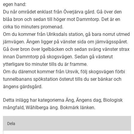
egen hand:
Du når området enklast från Överjärva gård. Gå över den
blåa bron och sedan till höger mot Dammtorp. Det är en
cirka tio minuters promenad.
Om du kommer från Ulriksdals station, gå bara norrut utmed
järnvägen. Ängen ligger på vänster sida om järnvägsspåret.
Gå över bron över Igelbäcken och sedan sväng vänster strax
innan Dammtorp på skogsvägen. Sedan gå västerut
ytterligare tio minuter tills du är framme.
Om du däremot kommer från Ursvik, följ skogsvägen förbi
tunnelbanans spökstation österut tills du ser bänkar och
ängens gärdsgård.
Detta inlägg har kategorierna
Äng
,
Ängens dag
,
Biologisk
mångfald
,
Wåhlberga äng
. Bokmärk
länken
.
Dela