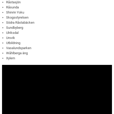
Råstasjön
Råsunda
Shinrin Yoku
Skogsstyrelsen
Södra Råstabäcken
Sundbyberg
Ulriksdal
Ursvik
Utbildning
Vasalundsparken
Wåhlberga äng
Xylem