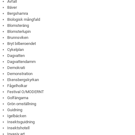
Avfall
Bäver
Bergshamra
Biologisk mångfald
Blomsteräng
Blomsterlupin
Brunnsviken
Bryt bilberoendet
Cykelplan
Dagvatten
Dagvattendamm
Demokrati
Demonstration
Ekensbergskyrkan
Fågelholkar
Festival O/MODERNT
Golfängarna
Grön omställning
Guidning
Igelbäcken
Insektsguidning
Insektshotell
Invasiv art