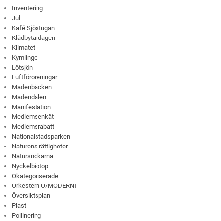
Inventering
Jul
Kafé Sjöstugan
Klädbytardagen
Klimatet
Kymlinge
Lötsjön
Luftföroreningar
Madenbäcken
Madendalen
Manifestation
Medlemsenkät
Medlemsrabatt
Nationalstadsparken
Naturens rättigheter
Natursnokarna
Nyckelbiotop
Okategoriserade
Orkestern O/MODERNT
Översiktsplan
Plast
Pollinering