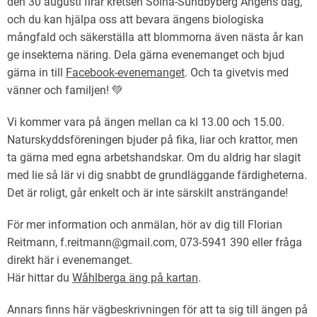
den 30 augusti firar kretsen Solna-Sundbyberg Ängens dag,
och du kan hjälpa oss att bevara ängens biologiska
mångfald och säkerställa att blommorna även nästa år kan
ge insekterna näring. Dela gärna evenemanget och bjud
gärna in till
Facebook-evenemanget
. Och ta givetvis med
vänner och familjen! 💚
Vi kommer vara på ängen mellan ca kl 13.00 och 15.00.
Naturskyddsföreningen bjuder på fika, liar och krattor, men
ta gärna med egna arbetshandskar. Om du aldrig har slagit
med lie så lär vi dig snabbt de grundläggande färdigheterna.
Det är roligt, går enkelt och är inte särskilt ansträngande!
För mer information och anmälan, hör av dig till Florian
Reitmann, f.reitmann@gmail.com, 073-5941 390 eller fråga
direkt här i evenemanget.
Här hittar du
Wåhlberga äng på kartan
.
Annars finns här vägbeskrivningen för att ta sig till ängen på