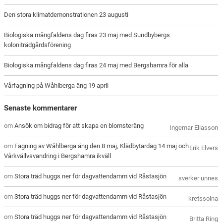
Den stora klimatdemonstrationen 23 augusti
Biologiska mångfaldens dag firas 23 maj med Sundbybergs
koloniträdgårdsförening
Biologiska mångfaldens dag firas 24 maj med Bergshamra för alla
Vårfagning på Wåhlberga äng 19 april
Senaste kommentarer
om
Ansök om bidrag för att skapa en blomsteräng
Ingemar Eliasson
om
Fagning av Wåhlberga äng den 8 maj, Klädbytardag 14 maj och
Erik Elvers
Vårkvällvsvandring i Bergshamra ikväll
om
Stora träd huggs ner för dagvattendamm vid Råstasjön
sverker unnes
om
Stora träd huggs ner för dagvattendamm vid Råstasjön
kretssolna
om
Stora träd huggs ner för dagvattendamm vid Råstasjön
Britta Ring