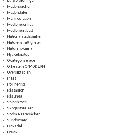
Luftföroreningar
Madenbäcken
Madendalen
Manifestation
Medlemsenkät
Medlemsrabatt
Nationalstadsparken
Naturens rättigheter
Natursnokarna
Nyckelbiotop
Okategoriserade
Orkestern O/MODERNT
Översiktsplan
Plast
Pollinering
Råstasjön
Råsunda
Shinrin Yoku
Skogsstyrelsen
Södra Råstabäcken
Sundbyberg
Ulriksdal
Ursvik