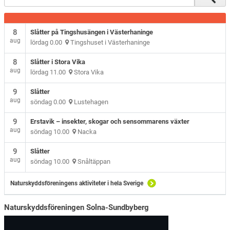
8
Slåtter på Tingshusängen i Västerhaninge
aug
lördag 0.00
Tingshuset i Västerhaninge
8
Slåtter i Stora Vika
aug
lördag 11.00
Stora Vika
9
Slåtter
aug
söndag 0.00
Lustehagen
9
Erstavik – insekter, skogar och sensommarens växter
aug
söndag 10.00
Nacka
9
Slåtter
aug
söndag 10.00
Snåltäppan
Naturskyddsföreningens aktiviteter i hela Sverige
Naturskyddsföreningen Solna-Sundbyberg