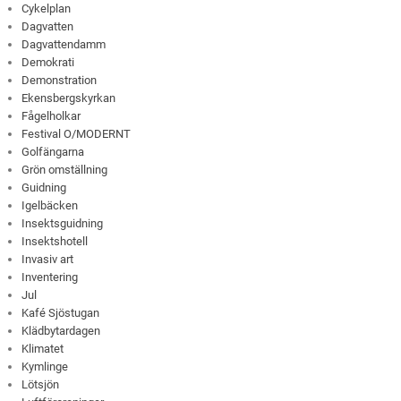
Cykelplan
Dagvatten
Dagvattendamm
Demokrati
Demonstration
Ekensbergskyrkan
Fågelholkar
Festival O/MODERNT
Golfängarna
Grön omställning
Guidning
Igelbäcken
Insektsguidning
Insektshotell
Invasiv art
Inventering
Jul
Kafé Sjöstugan
Klädbytardagen
Klimatet
Kymlinge
Lötsjön