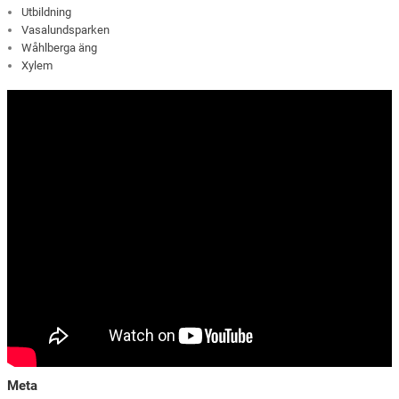
Utbildning
Vasalundsparken
Wåhlberga äng
Xylem
Meta