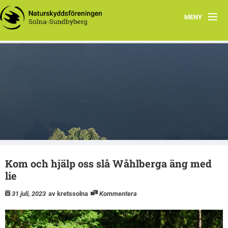
MENY
Hem
Wåhlberga äng
Natursnokarna
Råstasjön
Dokument
Kom och hjälp oss slå Wåhlberga äng med
Kontakta oss
lie
31 juli, 2023
av kretssolna
Kommentera