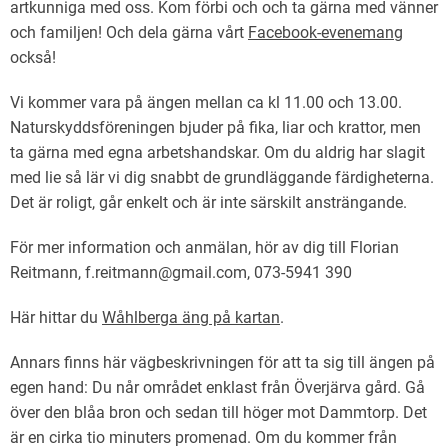
artkunniga med oss. Kom förbi och och ta gärna med vänner
och familjen! Och dela gärna vårt
Facebook-evenemang
också!
Vi kommer vara på ängen mellan ca kl 11.00 och 13.00.
Naturskyddsföreningen bjuder på fika, liar och krattor, men
ta gärna med egna arbetshandskar. Om du aldrig har slagit
med lie så lär vi dig snabbt de grundläggande färdigheterna.
Det är roligt, går enkelt och är inte särskilt ansträngande.
För mer information och anmälan, hör av dig till Florian
Reitmann, f.reitmann@gmail.com, 073-5941 390
Här hittar du
Wåhlberga äng på kartan
.
Annars finns här vägbeskrivningen för att ta sig till ängen på
egen hand: Du når området enklast från Överjärva gård. Gå
över den blåa bron och sedan till höger mot Dammtorp. Det
är en cirka tio minuters promenad. Om du kommer från