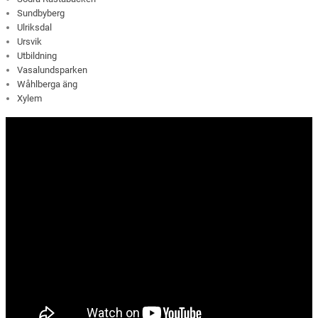
Sundbyberg
Ulriksdal
Ursvik
Utbildning
Vasalundsparken
Wåhlberga äng
Xylem