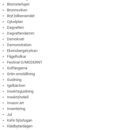
Blomsterlupin
Brunnsviken
Bryt bilberoendet
Cykelplan
Dagvatten
Dagvattendamm
Demokrati
Demonstration
Ekensbergskyrkan
Fågelholkar
Festival O/MODERNT
Golfängarna
Grön omställning
Guidning
Igelbäcken
Insektsguidning
Insektshotell
Invasiv art
Inventering
Jul
Kafé Sjöstugan
Klädbytardagen