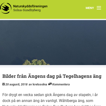
MENY
Hem
Wåhlberga äng
Natursnokarna
Råstasjön
Dokument
Bilder från Ängens dag på Tegelhagens äng
Kontakta oss
20 augusti, 2018
av kretssolna
Kommentera
För drygt en vecka sedan gick Ängens dag av stapeln, i år
dock på en annan äng än vanligt. Wåhlberga äng, som