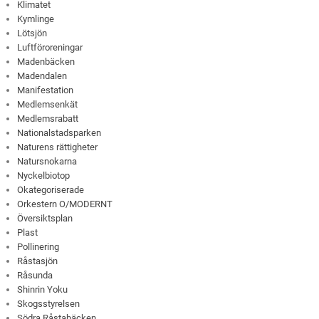
Klimatet
Kymlinge
Lötsjön
Luftföroreningar
Madenbäcken
Madendalen
Manifestation
Medlemsenkät
Medlemsrabatt
Nationalstadsparken
Naturens rättigheter
Natursnokarna
Nyckelbiotop
Okategoriserade
Orkestern O/MODERNT
Översiktsplan
Plast
Pollinering
Råstasjön
Råsunda
Shinrin Yoku
Skogsstyrelsen
Södra Råstabäcken