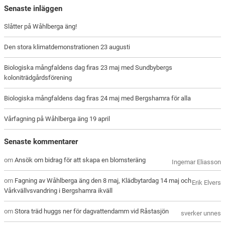
Senaste inläggen
Slåtter på Wåhlberga äng!
Den stora klimatdemonstrationen 23 augusti
Biologiska mångfaldens dag firas 23 maj med Sundbybergs
koloniträdgårdsförening
Biologiska mångfaldens dag firas 24 maj med Bergshamra för alla
Vårfagning på Wåhlberga äng 19 april
Senaste kommentarer
om
Ansök om bidrag för att skapa en blomsteräng
Ingemar Eliasson
om
Fagning av Wåhlberga äng den 8 maj, Klädbytardag 14 maj och
Erik Elvers
Vårkvällvsvandring i Bergshamra ikväll
om
Stora träd huggs ner för dagvattendamm vid Råstasjön
sverker unnes