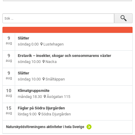
9
Slåtter
aug
söndag 0.00
Lustehagen
9
Erstavik – insekter, skogar och sensommarens växter
aug
söndag 10.00
Nacka
9
Slåtter
aug
söndag 10.00
Snåltäppan
10
Klimatgruppsmöte
aug
måndag 18.30
Åsögatan 115
15
Fåglar på Södra Djurgården
aug
lördag 9.00
Södra Djurgården
Naturskyddsföreningens aktiviteter i hela Sverige