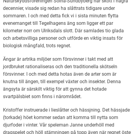
Naturskyddsföreningen Solna-Sundbyberg har skött i några
decennier, visade sig redan ha slåttrats tidigare under
sommaren. I och med detta fick vi i sista minuten flytta
evenemanget till Tegelhagens äng som ligger ett par
kilometer norr om Ulriksdals slott. Där samlades tio glada
och arbetsvilliga personer och utförde en viktig insats för
biologisk mångfald, trots regnet.
Ängar är artrika miljöer som försvinner i takt med att
jordbruket rationaliseras och den traditionella skötseln
försvinner. I och med detta hotas även de arter som är
knutna till ängen, till exempel växter och insekter. Denna
ängsyta är särskilt viktig för att gynna det hotade
svartpälsbiet som finns i närområdet.
Kristoffer instruerade i lieslåtter och hässjning. Det hässjade
(torkade) höet kommer sedan att komma till nytta som
djurfoder i vinter. Vår speleman Janne underhöll med
dragspelet och höll stämningen på topp även när regnet öste