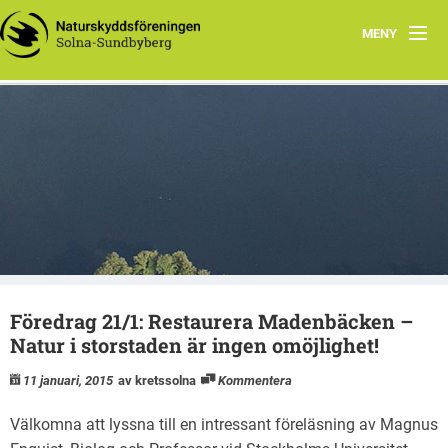
MENY
Hem
Wåhlberga äng
Natursnokarna
Råstasjön
Dokument
Föredrag 21/1: Restaurera Madenbäcken –
Kontakta oss
Natur i storstaden är ingen omöjlighet!
11 januari, 2015
av kretssolna
Kommentera
Välkomna att lyssna till en intressant föreläsning a
v
Magnus