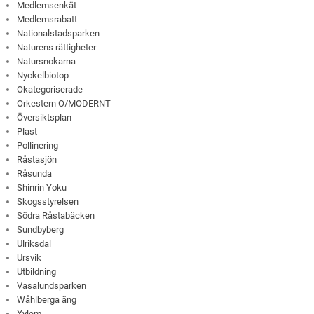
Medlemsenkät
Medlemsrabatt
Nationalstadsparken
Naturens rättigheter
Natursnokarna
Nyckelbiotop
Okategoriserade
Orkestern O/MODERNT
Översiktsplan
Plast
Pollinering
Råstasjön
Råsunda
Shinrin Yoku
Skogsstyrelsen
Södra Råstabäcken
Sundbyberg
Ulriksdal
Ursvik
Utbildning
Vasalundsparken
Wåhlberga äng
Xylem