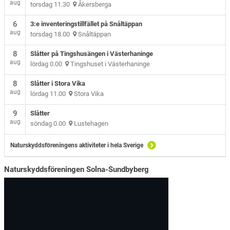
aug
torsdag 11.30
Åkersberga
6
3:e inventeringstillfället på Snåltäppan
aug
torsdag 18.00
Snåltäppan
8
Slåtter på Tingshusängen i Västerhaninge
aug
lördag 0.00
Tingshuset i Västerhaninge
8
Slåtter i Stora Vika
aug
lördag 11.00
Stora Vika
9
Slåtter
aug
söndag 0.00
Lustehagen
Naturskyddsföreningens aktiviteter i hela Sverige
Naturskyddsföreningen Solna-Sundbyberg