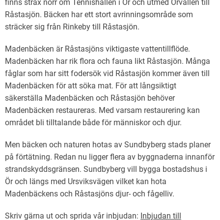
finns strax norr om Tennishallen i Ör och utmed Örvallen till
Råstasjön. Bäcken har ett stort avrinningsområde som
sträcker sig från Rinkeby till Råstasjön.
Madenbäcken är Råstasjöns viktigaste vattentillflöde.
Madenbäcken har rik flora och fauna likt Råstasjön. Många
fåglar som har sitt fodersök vid Råstasjön kommer även till
Madenbäcken för att söka mat. För att långsiktigt
säkerställa Madenbäcken och Råstasjön behöver
Madenbäcken restaureras. Med varsam restaurering kan
området bli tilltalande både för människor och djur.
Men bäcken och naturen hotas av Sundbyberg stads planer
på förtätning. Redan nu ligger flera av byggnaderna innanför
strandskyddsgränsen. Sundbyberg vill bygga bostadshus i
Ör och längs med Ursviksvägen vilket kan hota
Madenbäckens och Råstasjöns djur- och fågelliv.
Skriv gärna ut och sprida vår inbjudan:
Inbjudan till