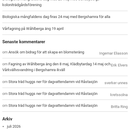
koloniträdgårdsförening
Biologiska mångfaldens dag firas 24 maj med Bergshamra för alla
Vårfagning på Wåhlberga äng 19 april
Senaste kommentarer
om
Ansök om bidrag för att skapa en blomsteräng
Ingemar Eliasson
om
Fagning av Wåhlberga äng den 8 maj, Klädbytardag 14 maj och
Erik Elvers
Vårkvällvsvandring i Bergshamra ikväll
om
Stora träd huggs ner för dagvattendamm vid Råstasjön
sverker unnes
om
Stora träd huggs ner för dagvattendamm vid Råstasjön
kretssolna
om
Stora träd huggs ner för dagvattendamm vid Råstasjön
Britta Ring
Arkiv
juli 2026