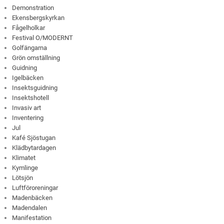
Demonstration
Ekensbergskyrkan
Fågelholkar
Festival O/MODERNT
Golfängarna
Grön omställning
Guidning
Igelbäcken
Insektsguidning
Insektshotell
Invasiv art
Inventering
Jul
Kafé Sjöstugan
Klädbytardagen
Klimatet
Kymlinge
Lötsjön
Luftföroreningar
Madenbäcken
Madendalen
Manifestation